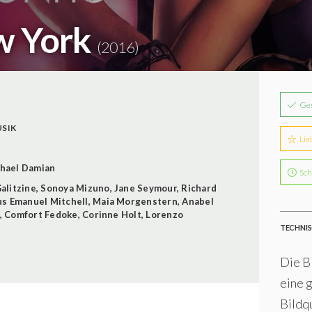
w York
(2016)
Ge
SIK
Lie
hael Damian
Sch
alitzine
,
Sonoya Mizuno
,
Jane Seymour
,
Richard
s Emanuel Mitchell
,
Maia Morgenstern
,
Anabel
,
Comfort Fedoke
,
Corinne Holt
,
Lorenzo
TECHNIS
Die Bl
eine 
Bildqu