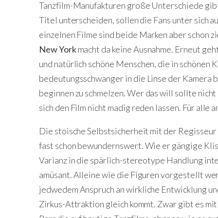
Tanzfilm-Manufakturen große Unterschiede gibt, 
Titel unterscheiden, sollen die Fans unter sich 
einzelnen Filme sind beide Marken aber schon zi
New York
macht da keine Ausnahme. Erneut geht 
und natürlich schöne Menschen, die in schönen K
bedeutungsschwanger in die Linse der Kamera bl
beginnen zu schmelzen. Wer das will sollte nich
sich den Film nicht madig reden lassen. Für alle 
Die stoische Selbstsicherheit mit der Regisseur
fast schon bewundernswert. Wie er gängige Kli
Varianz in die spärlich-stereotype Handlung inte
amüsant. Alleine wie die Figuren vorgestellt werd
jedwedem Anspruch an wirkliche Entwicklung und 
Zirkus-Attraktion gleich kommt. Zwar gibt es mi