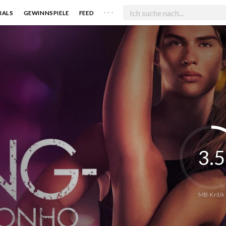
. . .
IALS
GEWINNSPIELE
FEED
3.5
MB-Kritik