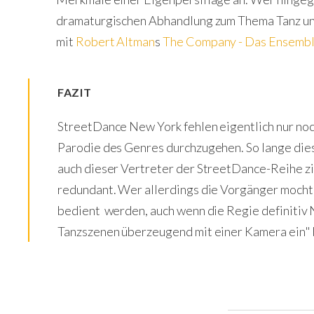
dramaturgischen Abhandlung zum Thema Tanz und 
mit
Robert Altman
s
The Company - Das Ensemb
FAZIT
StreetDance New York fehlen eigentlich nur noch
Parodie des Genres durchzugehen. So lange dies
auch dieser Vertreter der StreetDance-Reihe zi
redundant. Wer allerdings die Vorgänger mochte
bedient werden, auch wenn die Regie definitiv 
Tanzszenen überzeugend mit einer Kamera ein" 