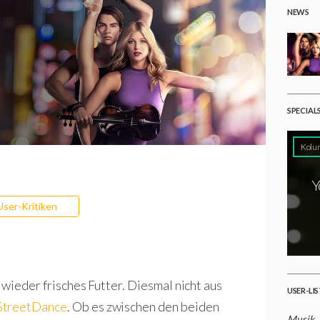
NEWS
SPECIAL
Kolu
Y
User-Kritiken
 wieder frisches Futter. Diesmal nicht aus
USER-LI
StreetDance
. Ob es zwischen den beiden
Musik
-