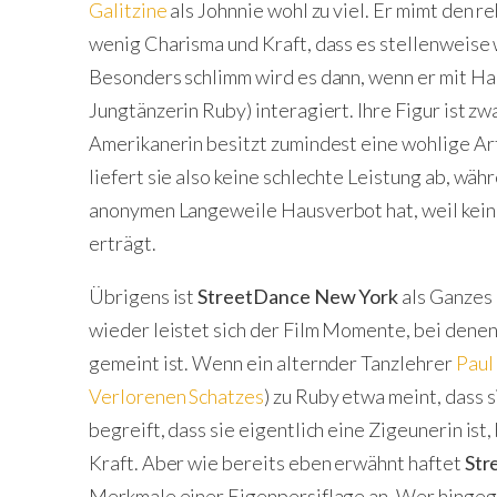
Galitzine
als Johnnie wohl zu viel. Er mimt den r
wenig Charisma und Kraft, dass es stellenweise 
Besonders schlimm wird es dann, wenn er mit Ha
Jungtänzerin Ruby) interagiert. Ihre Figur ist zw
Amerikanerin besitzt zumindest eine wohlige Art 
liefert sie also keine schlechte Leistung ab, wäh
anonymen Langeweile Hausverbot hat, weil kein
erträgt.
Übrigens ist
StreetDance New York
als Ganzes 
wieder leistet sich der Film Momente, bei denen ni
gemeint ist. Wenn ein alternder Tanzlehrer
Paul
Verlorenen Schatzes
) zu Ruby etwa meint, dass s
begreift, dass sie eigentlich eine Zigeunerin ist
Kraft. Aber wie bereits eben erwähnt haftet
Str
Merkmale einer Eigenpersiflage an. Wer hingege