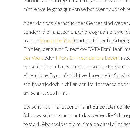
Parodie auf heutige Tanzfilme, aber so wie es au
mittlerweile ganz gut von selbst, wenn auch ohne
Aber klar, das Kernstück des Genres sind weder
sondern die Tanzszenen. Choreographiert wurd
u.a. bei
Stomp the Yard
) und der hat gute Arbeit
Damien, der zuvor Direct-to-DVD-Familienfilm
der Welt
oder
Flicka 2 - Freunde fürs Leben
insze
verschiedenen Tanzsequenzen so mit der Kamera
eigentliche Dynamik nicht verloren geht. So wir
steif, was jedoch nicht an den Performance oder
am Schnitt des Films.
Zwischen den Tanzszenen fährt
StreetDance Ne
Schonwaschprogramm auf, das weder die Schausp
fordert. Aber selbst die minimalen darstelleris