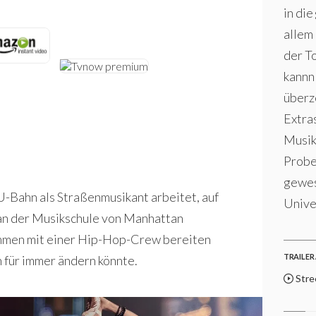
in die
allem
der To
kannn
überz
Extras
Musikv
Probe
gewes
U-Bahn als Straßenmusikant arbeitet, auf
Univer
g an der Musikschule von Manhattan
sammen mit einer Hip-Hop-Crew bereiten
TRAILER 
n für immer ändern könnte.
Stre