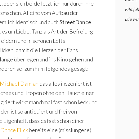
oder sich beide letztlich nur durch ihre
Filmja
ausmachen. Alleine vom Aufbau der
Die wu
emlich identisch und auch
StreetDance
es um Liebe, Tanz als Art der Befreiung
leidern und in schönen Lofts
icken, damit die Herzen der Fans
t lange überlegen und ins Kino gehen und
anderen sei zum Film folgendes gesagt:
Michael Damian
das alles inszeniert ist
schees und Tropen ohne den Hauch einer
griert wirkt manchmal fast schon keck und
en ist so antiquiert und frei von
Eigenheit, dass es fast schon einer
t
Dance Flick
bereits eine (misslungene)