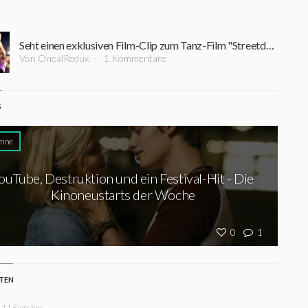
Seht einen exklusiven Film-Clip zum Tanz-Film "Streetdance: New York"
Von OnealRedux
1 Kommentare
S
mne
ouTube, Destruktion und ein Festival-Hit - Die
Kinoneustarts der Woche
0
1
STEN
 11 Einträge