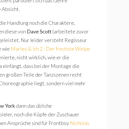
ssieht parodiert sich das Genre
 Absicht.
 die Handlung noch die Charaktere,
en diese von
Dave Scott
(arbeitete zuvor
 geleistet. Nur leider versteht Regisseur
e wie
Marley & Ich 2 - Der frechste Welpe
nierte, nicht wirklich, wie er die
 einfängt, dass bei der Montage die
ken großen Teile der Tanzszenen recht
 Choreographie liegt, sondern viel mehr
w York
dann das übliche
ieler, noch die Köpfe der Zuschauer
chen Ansprüche sind für Frontboy
Nicholas