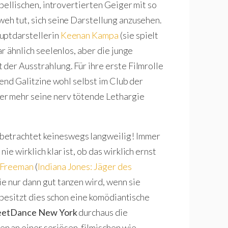
ebellischen, introvertierten Geiger mit so
weh tut, sich seine Darstellung anzusehen.
uptdarstellerin
Keenan Kampa
(sie spielt
ar ähnlich seelenlos, aber die junge
der Ausstrahlung. Für ihre erste Filmrolle
rend Galitzine wohl selbst im Club der
er mehr seine nerv tötende Lethargie
betrachtet keineswegs langweilig! Immer
e wirklich klar ist, ob das wirklich ernst
 Freeman
(
Indiana Jones: Jäger des
ie nur dann gut tanzen wird, wenn sie
, besitzt dies schon eine komödiantische
eetDance New York
durchaus die
n an einer seriösen, filmischen wie