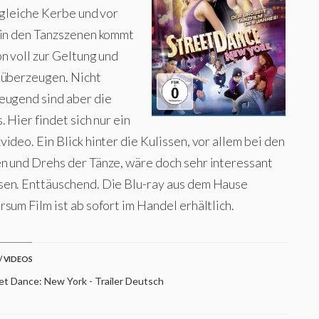
 gleiche Kerbe und vor
 in den Tanzszenen kommt
n voll zur Geltung und
 überzeugen. Nicht
eugend sind aber die
. Hier findet sich nur ein
ideo. Ein Blick hinter die Kulissen, vor allem bei den
n und Drehs der Tänze, wäre doch sehr interessant
en. Enttäuschend. Die Blu-ray aus dem Hause
sum Film ist ab sofort im Handel erhältlich.
/ VIDEOS
et Dance: New York - Trailer Deutsch