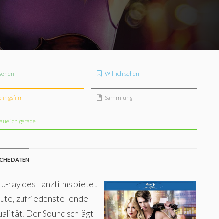
sehen
Will ich sehen
blingsfilm
Sammlung
aue ich gerade
CHE DATEN
u-ray des Tanzfilms bietet
gute, zufriedenstellende
alität. Der Sound schlägt