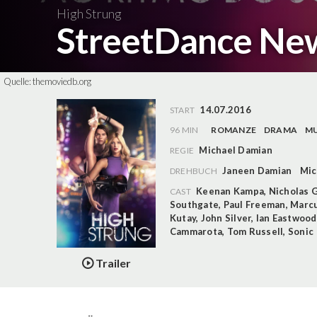
High Strung
StreetDance Ne
Quelle:
themoviedb.org
14.07.2016
START
96 MIN
ROMANZE
DRAMA
MU
Michael Damian
REGIE
Janeen Damian
Mic
DREHBUCH
Keenan Kampa
,
Nicholas G
CAST
Southgate
,
Paul Freeman
,
Marcu
Kutay
,
John Silver
,
Ian Eastwood
Cammarota
,
Tom Russell
,
Sonic
Trailer