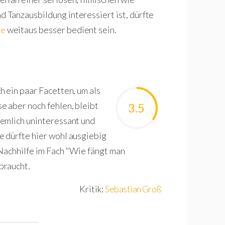
Tanzausbildung interessiert ist, dürfte
le
weitaus besser bedient sein.
 ein paar Facetten, um als
e aber noch fehlen, bleibt
3.5
emlich uninteressant und
 dürfte hier wohl ausgiebig
Nachhilfe im Fach "Wie fängt man
braucht.
Kritik:
Sebastian Groß