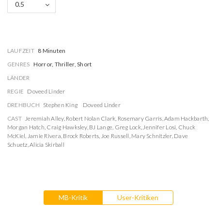
0.5
LAUFZEIT
8 Minuten
GENRES
Horror, Thriller, Short
LÄNDER
REGIE
Doveed Linder
DREHBUCH
Stephen King
Doveed Linder
CAST
Jeremiah Alley
,
Robert Nolan Clark
,
Rosemary Garris
,
Adam Hackbarth
,
Morgan Hatch
,
Craig Hawksley
,
BJ Lange
,
Greg Lock
,
Jennifer Losi
,
Chuck
McKiel
,
Jamie Rivera
,
Brock Roberts
,
Joe Russell
,
Mary Schnitzler
,
Dave
Schuetz
,
Alicia Skirball
MB-Kritik
User-Kritiken