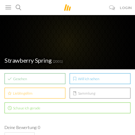
LOGIN
Strawberry Spring
(2001)
Gesehen
Will ich sehen
Lieblingsfilm
Sammlung
Schaue ich gerade
Deine Bewertung: 0