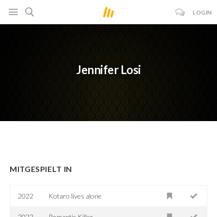
LOGIN
Jennifer Losi
MITGESPIELT IN
2022
Kotaro lives alone
2022
Romantic Killer