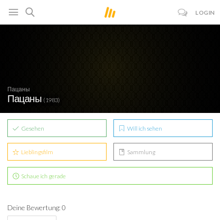
LOGIN
Пацаны
Пацаны
(1983)
Gesehen
Will ich sehen
Lieblingsfilm
Sammlung
Schaue ich gerade
Deine Bewertung: 0