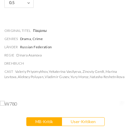
0.5
ORIGINAL TITEL
Пацаны
GENRES
Drama, Crime
LÄNDER
Russian Federation
REGIE
Dinara Asanova
DREHBUCH
CAST
Valeriy Priyomykhov
,
Yekaterina Vasilyeva
,
Zinoviy Gerdt
,
Marina
Levtova
,
Aleksey Poluyan
,
Vladimir Gusev
,
Yury Moroz
,
Natasha Reshetnikova
MB-Kritik
User-Kritiken