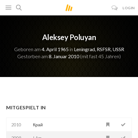
LOGIN
Aleksey Poluyan
Geboren am
4. April 1965
in
Leningrad, RSFSR, USSR
Gestorben am
8. Januar 2010
(mit fast 45 Jahren)
MITGESPIELT IN
2010
Край
2009
I Am