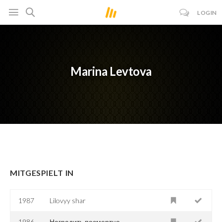
LOGIN
Marina Levtova
MITGESPIELT IN
1987
Lilovyy shar
1986
Наградить посмертно