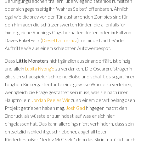
Beruhigungsliedchen trällern, überwiegend tatenlos rumsitzen
oder sich gegenseitig ihr "wahres Selbst" offenbaren. Ähnlich
egal wie die brav vor der Tür ausharrenden Zombies sind für
den Film auch die schützenswerten Kinder, die allenfalls für
immergleiche Runnings Gags herhalten dürfen oder im Fall von
Daves Enkel Felix (
Diesel La Torraca
) für müde Darth-Vader
Auftritte wie aus einem schlechten Autowerbespot.
Dass
Little Monsters
nicht gänzlich auseinanderfällt, ist einzig
und allein
Lupita Nyong'o
zu verdanken. Die Oscarpreisträgerin
gibt sich schauspielerisch keine Blöße und schafft es sogar, ihrer
toughen Kindergartentante eine gewisse Würde zu verleihen,
wenngleich die Frage gestattet sein muss, was sie nach ihrer
Hauptrolle in
Jordan Peeles
Wir
zu so einem derart belanglosen
Projekt getrieben haben mag.
Josh Gad
hingegen macht den
Eindruck, als wüsste er zumindest, auf was er sich hier
eingelassen hat. Das kann allerdings nicht verhindern, dass sein
entsetzlich schlecht geschriebener, abgehalfteter
Kinderbespaßer "Teddy McGiggle", dem das Skript natürlich auch