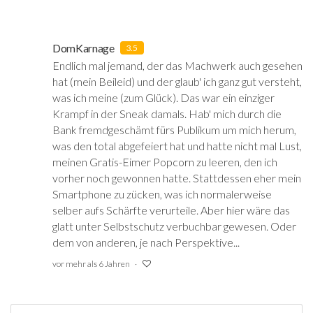
DomKarnage
3.5
Endlich mal jemand, der das Machwerk auch gesehen
hat (mein Beileid) und der glaub' ich ganz gut versteht,
was ich meine (zum Glück). Das war ein einziger
Krampf in der Sneak damals. Hab' mich durch die
Bank fremdgeschämt fürs Publikum um mich herum,
was den total abgefeiert hat und hatte nicht mal Lust,
meinen Gratis-Eimer Popcorn zu leeren, den ich
vorher noch gewonnen hatte. Stattdessen eher mein
Smartphone zu zücken, was ich normalerweise
selber aufs Schärfte verurteile. Aber hier wäre das
glatt unter Selbstschutz verbuchbar gewesen. Oder
dem von anderen, je nach Perspektive...
vor mehr als 6 Jahren