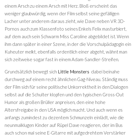
einem Arsch zu einem Arsch mit Herz. Bloß erscheint das
weniger glaubwürdig, wenn der Film selbst seine gefälligen
Lacher unter anderem daraus zieht, wie Dave neben VR 3D-
Pornos auch zum Klassenfoto seines Enkels Felix masturbiert,
auf dem auch sein Schwarm Miss Caroline abgebildet ist. Wenn
ihm dann später in einer Szene, in der die Vorschulpädagogin ein
Kuheuter melkt, ebenfalls ordentlich einer abgeht, wähnt man
sich zeitweise sogar fast in einem Adam-Sandler-Streifen.
Grundsätzlich bewegt sich
Little Monsters
dabei beinahe
durchweg auf einem recht ähnlichen Gag-Niveau. Ständig muss
der Film sich für seine politische Unkorrektheit in den Dialogen
selbst auf die Schulter klopfen und den typischen Gross-Out
Humor als großen Brüller anpreisen, den eine hohe
Altersfreigabe in den USA möglich macht. Und auch wenn es
anfangs zumindest zu dezentem Schmunzeln einlädt, wie die
neunmalklugen Kinder auf Rüpel Dave reagieren, der im Bus
auch schon mal seine E-Gitarre mit aufgedrehtem Verstärker