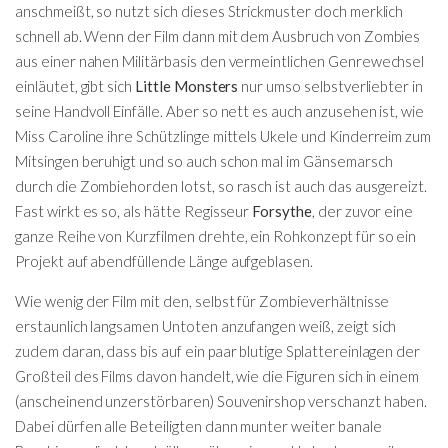
anschmeißt, so nutzt sich dieses Strickmuster doch merklich
schnell ab. Wenn der Film dann mit dem Ausbruch von Zombies
aus einer nahen Militärbasis den vermeintlichen Genrewechsel
einläutet, gibt sich
Little Monsters
nur umso selbstverliebter in
seine Handvoll Einfälle. Aber so nett es auch anzusehen ist, wie
Miss Caroline ihre Schützlinge mittels Ukele und Kinderreim zum
Mitsingen beruhigt und so auch schon mal im Gänsemarsch
durch die Zombiehorden lotst, so rasch ist auch das ausgereizt.
Fast wirkt es so, als hätte Regisseur
Forsythe
, der zuvor eine
ganze Reihe von Kurzfilmen drehte, ein Rohkonzept für so ein
Projekt auf abendfüllende Länge aufgeblasen.
Wie wenig der Film mit den, selbst für Zombieverhältnisse
erstaunlich langsamen Untoten anzufangen weiß, zeigt sich
zudem daran, dass bis auf ein paar blutige Splattereinlagen der
Großteil des Films davon handelt, wie die Figuren sich in einem
(anscheinend unzerstörbaren) Souvenirshop verschanzt haben.
Dabei dürfen alle Beteiligten dann munter weiter banale