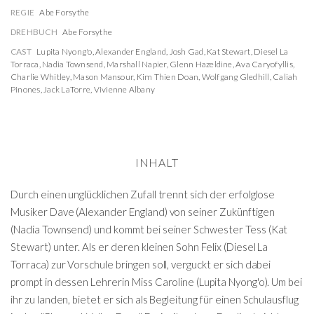
REGIE
Abe Forsythe
DREHBUCH
Abe Forsythe
CAST
Lupita Nyong'o
,
Alexander England
,
Josh Gad
,
Kat Stewart
,
Diesel La
Torraca
,
Nadia Townsend
,
Marshall Napier
,
Glenn Hazeldine
,
Ava Caryofyllis
,
Charlie Whitley
,
Mason Mansour
,
Kim Thien Doan
,
Wolfgang Gledhill
,
Caliah
Pinones
,
Jack LaTorre
,
Vivienne Albany
INHALT
Durch einen unglücklichen Zufall trennt sich der erfolglose
Musiker Dave (Alexander England) von seiner Zukünftigen
(Nadia Townsend) und kommt bei seiner Schwester Tess (Kat
Stewart) unter. Als er deren kleinen Sohn Felix (Diesel La
Torraca) zur Vorschule bringen soll, verguckt er sich dabei
prompt in dessen Lehrerin Miss Caroline (Lupita Nyong'o). Um bei
ihr zu landen, bietet er sich als Begleitung für einen Schulausflug