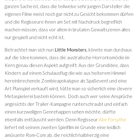
ganzen Sache ist, dass die teilweise sehr jungen Darsteller die
eigenen Filme meist noch gar nicht zu Gesicht bekommen dürfen
und die Regisseure ihnen am Set mit Nachdruck begreiflich
machen müssen, dass vor allem in brutalen Gewaltszenen alles
nur gespielt und nicht echt ist.
Betrachtet man sich nun
Little Monsters
, könnte man durchaus
auf die Idee kommen, dass die australische Horrorkomödie im
Kern genau diesen Aspekt aufgreift: Aus der Grundidee, dass
Kindern auf einem Schulausflug die wie aus heiterem Himmel
hereinbrechende Zombieapokalypse als Spaßevent und eine
Art Planspiel verkauft wird, hätte man so sicherlich eine clevere
Metaspielerei basteln können. Doch auch wer seine Ansprüche
angesichts der Trailer-Kampagne runterschraubt und einfach
einen kurzweiligen Genrehappen sehen möchte, dürfte
ebenfalls enttäuscht werden. Denn Regisseur
Abe Forsythe
liefert mit seinem zweiten Spielfilm
im Grunde eine leidlich
amüsante Rom-Com ab, die reichlich halbherzig eine