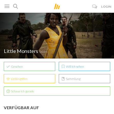
LOGIN
Little Monsters
(2019)
Gesehen
Will ich sehen
Lieblingsfilm
Sammlung
Schaue ich gerade
VERFÜGBAR AUF