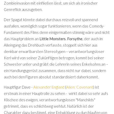
Zombieinvasion mit einfließen lässt, um sich als ironischer
Genreflick auszugeben.
Der Spagat könnte dabei durchaus reizvoll und spannend
ausfallen, womöglich sogar funktionieren, wenn das Comedy-
Fundament des Films denn einigermaßen stimmig wäre und nicht
das Hauptproblem an
Little Monsters
.
Forsythe
, der auch im
Alleingang das Drehbuch verfasste, stoppelt sich hier aus
denkbar erwartbarsten Stereotypen – verantwortungsloser
Kerl wird von seiner Zukünftigen betrogen, kommt bei seiner
Schwester unter und gräbt die Lehrerin seines Enkelsohns an –
ein Handlungsgerüst zusammen, dass nicht nur dabei, sondern
auch bei den Figuren absolut standardisiert daherkommt.
Hauptfigur Dave -
Alexander England
(
Alien: Covenant
) ist
erstmals in einer Hauptrolle zu sehen - wirkt dabei so sehr aufs
Klischee des ewigen, verantwortungslosen "Manchilds"
getrimmt, dass es schlichtweg wehtut. Natürlich ist der
Charakter dazu bestimmt, eine Entwicklung zu durchlaufen von