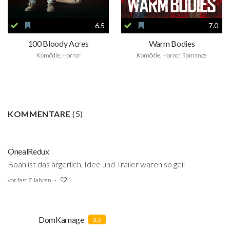
6.5
7.0
100 Bloody Acres
Warm Bodies
Komödie, Horror
Komödie, Horror, Romanze
KOMMENTARE
(
5
)
OnealRedux
Boah ist das ärgerlich. Idee und Trailer waren so geil
vor fast 7 Jahren
1
DomKarnage
3.5