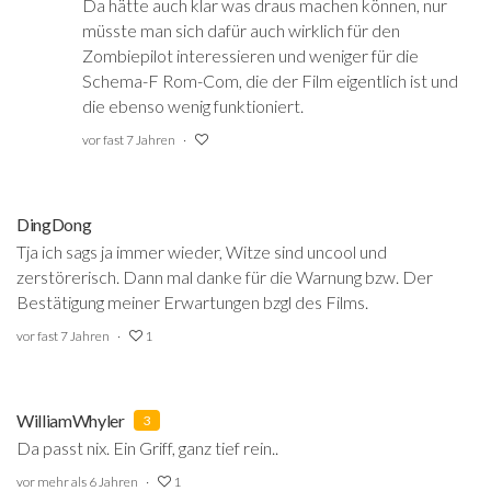
Da hätte auch klar was draus machen können, nur
müsste man sich dafür auch wirklich für den
Zombiepilot interessieren und weniger für die
Schema-F Rom-Com, die der Film eigentlich ist und
die ebenso wenig funktioniert.
vor fast 7 Jahren
DingDong
Tja ich sags ja immer wieder, Witze sind uncool und
zerstörerisch. Dann mal danke für die Warnung bzw. Der
Bestätigung meiner Erwartungen bzgl des Films.
vor fast 7 Jahren
1
WilliamWhyler
3
Da passt nix. Ein Griff, ganz tief rein..
vor mehr als 6 Jahren
1