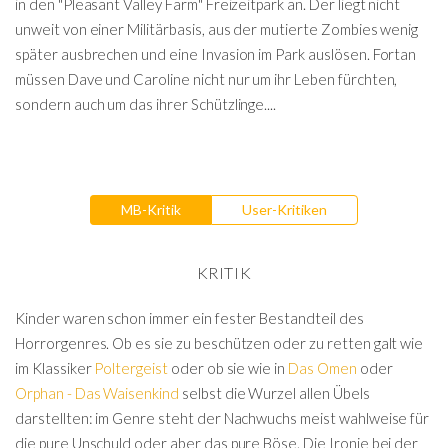
in den "Pleasant Valley Farm" Freizeitpark an. Der liegt nicht
unweit von einer Militärbasis, aus der mutierte Zombies wenig
später ausbrechen und eine Invasion im Park auslösen. Fortan
müssen Dave und Caroline nicht nur um ihr Leben fürchten,
sondern auch um das ihrer Schützlinge....
MB-Kritik
User-Kritiken
KRITIK
Kinder waren schon immer ein fester Bestandteil des
Horrorgenres. Ob es sie zu beschützen oder zu retten galt wie
im Klassiker
Poltergeist
oder ob sie wie in
Das Omen
oder
Orphan - Das Waisenkind
selbst die Wurzel allen Übels
darstellten: im Genre steht der Nachwuchs meist wahlweise für
die pure Unschuld oder aber das pure Böse. Die Ironie bei der