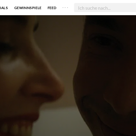
. . .
IALS
GEWINNSPIELE
FEED