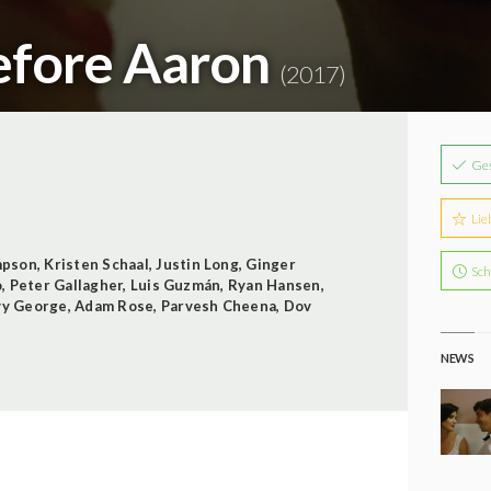
Before Aaron
(2017)
Ge
Lie
mpson
,
Kristen Schaal
,
Justin Long
,
Ginger
Sch
o
,
Peter Gallagher
,
Luis Guzmán
,
Ryan Hansen
,
vy George
,
Adam Rose
,
Parvesh Cheena
,
Dov
NEWS