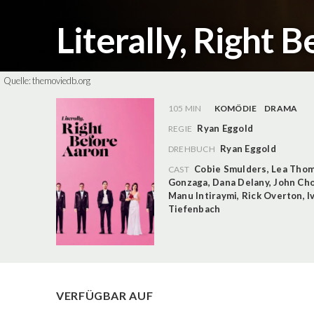
Literally, Right 
Quelle:
themoviedb.org
105 MIN
KOMÖDIE
DRAMA
Ryan Eggold
REGIE
Ryan Eggold
DREHBUCH
Cobie Smulders
,
Lea Tho
CAST
Gonzaga
,
Dana Delany
,
John Ch
Manu Intiraymi
,
Rick Overton
,
I
Tiefenbach
VERFÜGBAR AUF