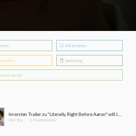
sehen
Will ich sehen
blingsfilm
Sammlung
aue ich gerade
Im ersten Trailer zu "Literally, Right Before Aaron" will Justin Long seine Ex zurück
Von Stu
1 Kommentare