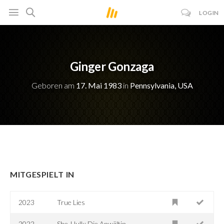
LOGIN
Ginger Gonzaga
Geboren am
17. Mai 1983
in
Pennsylvania, USA
MITGESPIELT IN
2023
True Lies
2022
She-Hulk: Die Anwältin