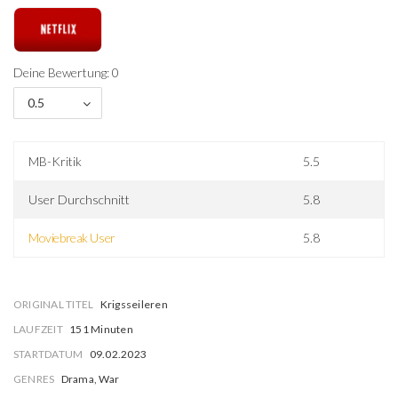
Deine Bewertung: 0
0.5
MB-Kritik
5.5
User Durchschnitt
5.8
Moviebreak User
5.8
ORIGINAL TITEL
Krigsseileren
LAUFZEIT
151 Minuten
STARTDATUM
09.02.2023
GENRES
Drama, War