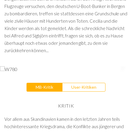
Flugzeuge versuchen, den deutschen U-Boot-Bunker in Bergen
zu bombardieren, treffen sie stattdessen eine Grundschule und
viele zivile Häuser mit Hunderten von Toten. Cecilia und die
Kinder werden als tot gemeldet. Als die schreckliche Nachricht
bei Alfred und Sigbjörn eintrifft, fragen sie sich, ob es zu Hause
überhaupt noch etwas oder jemanden gibt, zu dem sie
zurückkehren können...
MB-Kritik
User-Kritiken
KRITIK
Vor allem aus Skandinavien kamen in den letzten Jahren teils
hochinteressante Kriegsdrama, die Konflikte aus jüngerer und