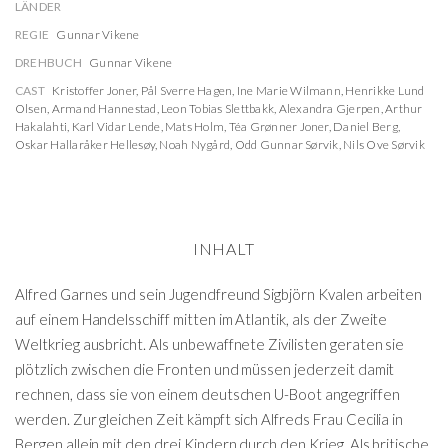
LÄNDER
REGIE
Gunnar Vikene
DREHBUCH
Gunnar Vikene
CAST
Kristoffer Joner
,
Pål Sverre Hagen
,
Ine Marie Wilmann
,
Henrikke Lund
Olsen
,
Armand Hannestad
,
Leon Tobias Slettbakk
,
Alexandra Gjerpen
,
Arthur
Hakalahti
,
Karl Vidar Lende
,
Mats Holm
,
Téa Grønner Joner
,
Daniel Berg
,
Oskar Hallaråker Hellesøy
,
Noah Nygård
,
Odd Gunnar Sørvik
,
Nils Ove Sørvik
INHALT
Alfred Garnes und sein Jugendfreund Sigbjörn Kvalen arbeiten
auf einem Handelsschiff mitten im Atlantik, als der Zweite
Weltkrieg ausbricht. Als unbewaffnete Zivilisten geraten sie
plötzlich zwischen die Fronten und müssen jederzeit damit
rechnen, dass sie von einem deutschen U-Boot angegriffen
werden. Zur gleichen Zeit kämpft sich Alfreds Frau Cecilia in
Bergen allein mit den drei Kindern durch den Krieg. Als britische