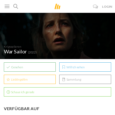
LOGIN
Krigsseileren
War Sailor
(2022)
Gesehen
Will ich sehen
Lieblingsfilm
Sammlung
Schaue ich gerade
VERFÜGBAR AUF