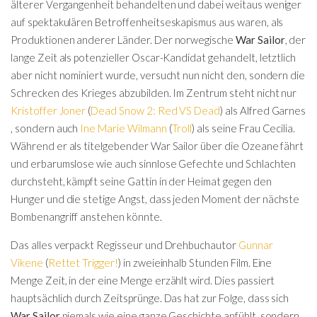
älterer Vergangenheit behandelten und dabei weitaus weniger
auf spektakulären Betroffenheitseskapismus aus waren, als
Produktionen anderer Länder. Der norwegische
War Sailor
, der
lange Zeit als potenzieller Oscar-Kandidat gehandelt, letztlich
aber nicht nominiert wurde, versucht nun nicht den, sondern die
Schrecken des Krieges abzubilden. Im Zentrum steht nicht nur
Kristoffer Joner
(
Dead Snow 2: Red VS Dead
) als Alfred Garnes
, sondern auch
Ine Marie Wilmann
(
Troll
) als seine Frau Cecilia.
Während er als titelgebender War Sailor über die Ozeane fährt
und erbarumslose wie auch sinnlose Gefechte und Schlachten
durchsteht, kämpft seine Gattin in der Heimat gegen den
Hunger und die stetige Angst, dass jeden Moment der nächste
Bombenangriff anstehen könnte.
Das alles verpackt Regisseur und Drehbuchautor
Gunnar
Vikene
(
Rettet Trigger!
) in zweieinhalb Stunden Film. Eine
Menge Zeit, in der eine Menge erzählt wird. Dies passiert
hauptsächlich durch Zeitsprünge. Das hat zur Folge, dass sich
War Sailor
niemals wie eine ganze Geschichte anfühlt, sondern