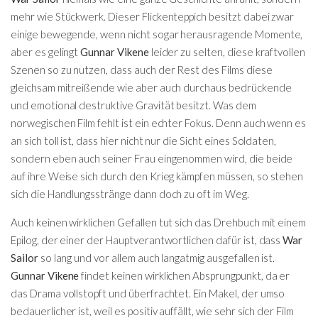
mehr wie Stückwerk. Dieser Flickenteppich besitzt dabei zwar
einige bewegende, wenn nicht sogar herausragende Momente,
aber es gelingt
Gunnar Vikene
leider zu selten, diese kraftvollen
Szenen so zu nutzen, dass auch der Rest des Films diese
gleichsam mitreißende wie aber auch durchaus bedrückende
und emotional destruktive Gravität besitzt. Was dem
norwegischen Film fehlt ist ein echter Fokus. Denn auch wenn es
an sich toll ist, dass hier nicht nur die Sicht eines Soldaten,
sondern eben auch seiner Frau eingenommen wird, die beide
auf ihre Weise sich durch den Krieg kämpfen müssen, so stehen
sich die Handlungsstränge dann doch zu oft im Weg.
Auch keinen wirklichen Gefallen tut sich das Drehbuch mit einem
Epilog, der einer der Hauptverantwortlichen dafür ist, dass
War
Sailor
so lang und vor allem auch langatmig ausgefallen ist.
Gunnar Vikene
findet keinen wirklichen Absprungpunkt, da er
das Drama vollstopft und überfrachtet. Ein Makel, der umso
bedauerlicher ist, weil es positiv auffällt, wie sehr sich der Film