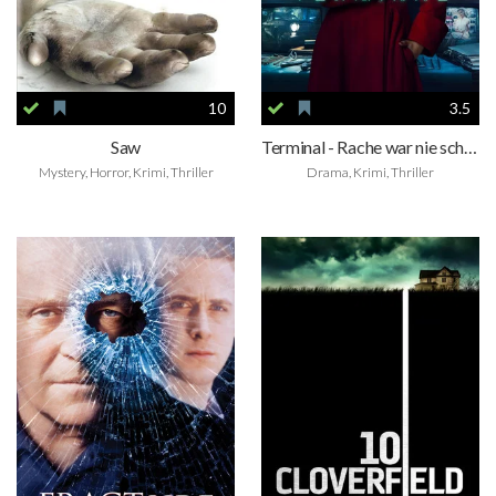
10
3.5
Saw
Terminal - Rache war nie schöner
Mystery, Horror, Krimi, Thriller
Drama, Krimi, Thriller