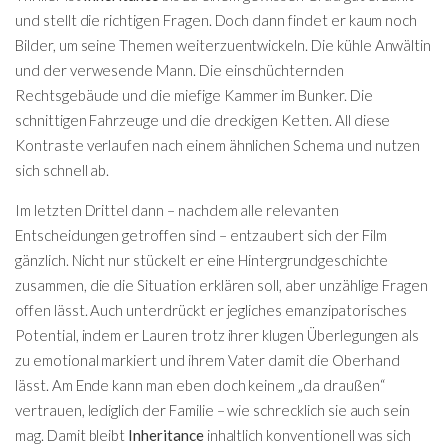
und stellt die richtigen Fragen. Doch dann findet er kaum noch
Bilder, um seine Themen weiterzuentwickeln. Die kühle Anwältin
und der verwesende Mann. Die einschüchternden
Rechtsgebäude und die miefige Kammer im Bunker. Die
schnittigen Fahrzeuge und die dreckigen Ketten. All diese
Kontraste verlaufen nach einem ähnlichen Schema und nutzen
sich schnell ab.
Im letzten Drittel dann – nachdem alle relevanten
Entscheidungen getroffen sind – entzaubert sich der Film
gänzlich. Nicht nur stückelt er eine Hintergrundgeschichte
zusammen, die die Situation erklären soll, aber unzählige Fragen
offen lässt. Auch unterdrückt er jegliches emanzipatorisches
Potential, indem er Lauren trotz ihrer klugen Überlegungen als
zu emotional markiert und ihrem Vater damit die Oberhand
lässt. Am Ende kann man eben doch keinem „da draußen“
vertrauen, lediglich der Familie – wie schrecklich sie auch sein
mag. Damit bleibt
Inheritance
inhaltlich konventionell was sich