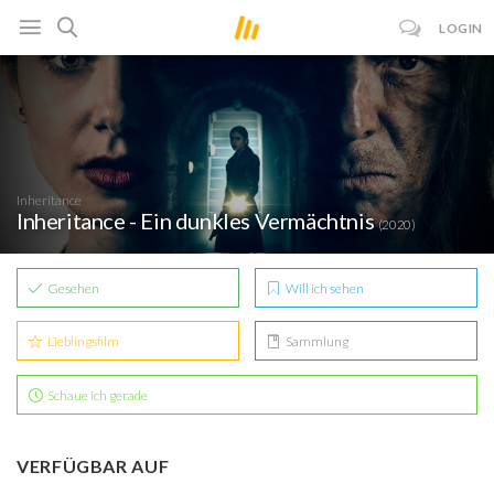
LOGIN
Inheritance
Inheritance - Ein dunkles Vermächtnis
(2020)
Gesehen
Will ich sehen
Lieblingsfilm
Sammlung
Schaue ich gerade
VERFÜGBAR AUF