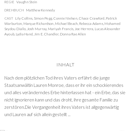
REGIE
Vaughn Stein
DREHBUCH
Matthew Kennedy
CAST
Lily Collins
,
Simon Pegg
,
Connie Nielsen
,
Chace Crawford
,
Patrick
Warburton
,
Marque Richardson
,
Michael Beach
,
Rebecca Adams
,
Mohamed
Seydou Diallo
,
Josh Murray
,
Mariyah Francis
,
Joe Herrera
,
Lucas Alexander
Ayoub
,
Lydia Hand
,
Jim E. Chandler
,
Donna Rae Allen
INHALT
Nach dem plötzlichen Tod ihres Vaters erfährt die junge
Staatsanwältin Lauren Monroe, dass er ihr ein schockierendes
und alles veränderndes Erbe hinterlassen hat - ein Erbe, das sie
nicht ignorieren kann und das droht, ihre gesamte Familie zu
zerstören.Die Vergangenheit ihres Vaters ist allgegenwärtig
und Lauren auf sich allein gestellt ...