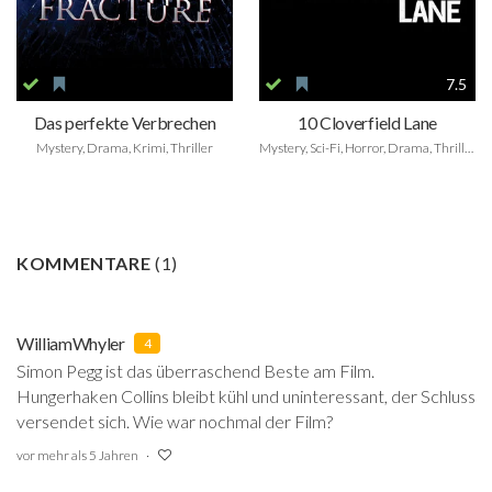
7.5
Das perfekte Verbrechen
10 Cloverfield Lane
Mystery, Drama, Krimi, Thriller
Mystery, Sci-Fi, Horror, Drama, Thriller
KOMMENTARE
(
1
)
WilliamWhyler
4
Simon Pegg ist das überraschend Beste am Film.
Hungerhaken Collins bleibt kühl und uninteressant, der Schluss
versendet sich. Wie war nochmal der Film?
vor mehr als 5 Jahren