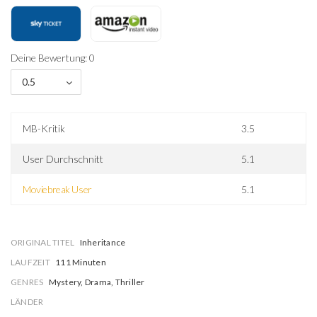
Deine Bewertung: 0
0.5
MB-Kritik
3.5
User Durchschnitt
5.1
Moviebreak User
5.1
ORIGINAL TITEL
Inheritance
LAUFZEIT
111 Minuten
GENRES
Mystery, Drama, Thriller
LÄNDER