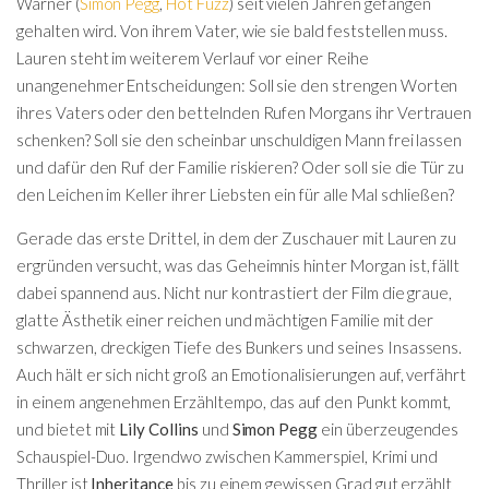
Warner (
Simon Pegg
,
Hot Fuzz
) seit vielen Jahren gefangen
gehalten wird. Von ihrem Vater, wie sie bald feststellen muss.
Lauren steht im weiterem Verlauf vor einer Reihe
unangenehmer Entscheidungen: Soll sie den strengen Worten
ihres Vaters oder den bettelnden Rufen Morgans ihr Vertrauen
schenken? Soll sie den scheinbar unschuldigen Mann frei lassen
und dafür den Ruf der Familie riskieren? Oder soll sie die Tür zu
den Leichen im Keller ihrer Liebsten ein für alle Mal schließen?
Gerade das erste Drittel, in dem der Zuschauer mit Lauren zu
ergründen versucht, was das Geheimnis hinter Morgan ist, fällt
dabei spannend aus. Nicht nur kontrastiert der Film die graue,
glatte Ästhetik einer reichen und mächtigen Familie mit der
schwarzen, dreckigen Tiefe des Bunkers und seines Insassens.
Auch hält er sich nicht groß an Emotionalisierungen auf, verfährt
in einem angenehmen Erzähltempo, das auf den Punkt kommt,
und bietet mit
Lily Collins
und
Simon Pegg
ein überzeugendes
Schauspiel-Duo. Irgendwo zwischen Kammerspiel, Krimi und
Thriller ist
Inheritance
bis zu einem gewissen Grad gut erzählt