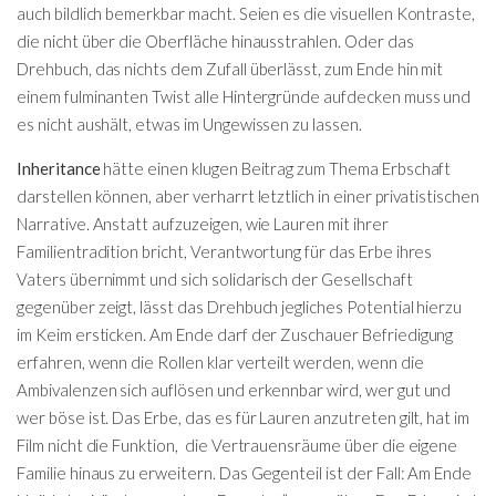
auch bildlich bemerkbar macht. Seien es die visuellen Kontraste,
die nicht über die Oberfläche hinausstrahlen. Oder das
Drehbuch, das nichts dem Zufall überlässt, zum Ende hin mit
einem fulminanten Twist alle Hintergründe aufdecken muss und
es nicht aushält, etwas im Ungewissen zu lassen.
Inheritance
hätte einen klugen Beitrag zum Thema Erbschaft
darstellen können, aber verharrt letztlich in einer privatistischen
Narrative. Anstatt aufzuzeigen, wie Lauren mit ihrer
Familientradition bricht, Verantwortung für das Erbe ihres
Vaters übernimmt und sich solidarisch der Gesellschaft
gegenüber zeigt, lässt das Drehbuch jegliches Potential hierzu
im Keim ersticken. Am Ende darf der Zuschauer Befriedigung
erfahren, wenn die Rollen klar verteilt werden, wenn die
Ambivalenzen sich auflösen und erkennbar wird, wer gut und
wer böse ist. Das Erbe, das es für Lauren anzutreten gilt, hat im
Film nicht die Funktion, die Vertrauensräume über die eigene
Familie hinaus zu erweitern. Das Gegenteil ist der Fall: Am Ende