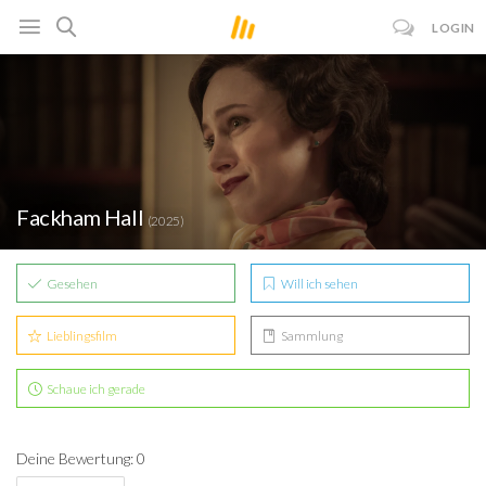
LOGIN
Fackham Hall
(2025)
Gesehen
Will ich sehen
Lieblingsfilm
Sammlung
Schaue ich gerade
Deine Bewertung: 0