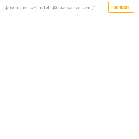
@username
#Filmtitel
$Schauspieler
:emoji