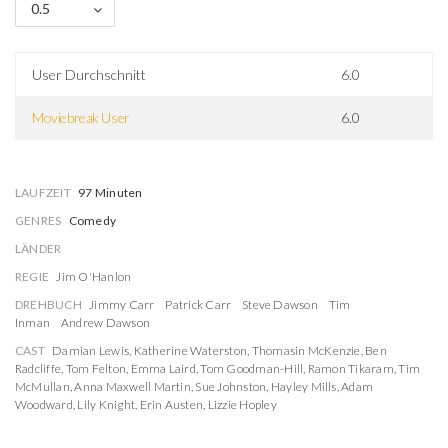
0.5
User Durchschnitt
6.0
Moviebreak User
6.0
LAUFZEIT
97 Minuten
GENRES
Comedy
LÄNDER
REGIE
Jim O'Hanlon
DREHBUCH
Jimmy Carr
Patrick Carr
Steve Dawson
Tim
Inman
Andrew Dawson
CAST
Damian Lewis
,
Katherine Waterston
,
Thomasin McKenzie
,
Ben
Radcliffe
,
Tom Felton
,
Emma Laird
,
Tom Goodman-Hill
,
Ramon Tikaram
,
Tim
McMullan
,
Anna Maxwell Martin
,
Sue Johnston
,
Hayley Mills
,
Adam
Woodward
,
Lily Knight
,
Erin Austen
,
Lizzie Hopley