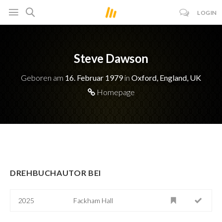
LOGIN
Steve Dawson
Geboren am
16. Februar 1979
in
Oxford, England, UK
Homepage
DREHBUCHAUTOR BEI
2025
Fackham Hall