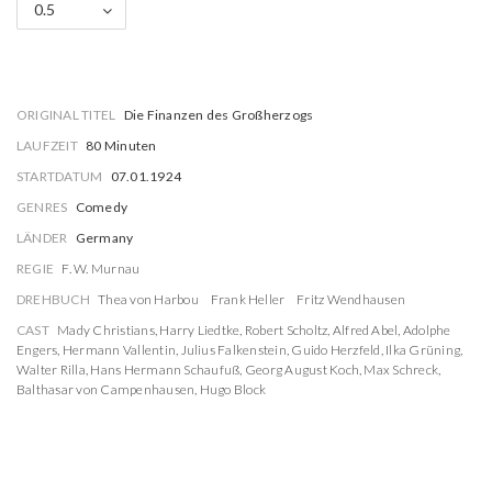
0.5
ORIGINAL TITEL
Die Finanzen des Großherzogs
LAUFZEIT
80 Minuten
STARTDATUM
07.01.1924
GENRES
Comedy
LÄNDER
Germany
REGIE
F. W. Murnau
DREHBUCH
Thea von Harbou
Frank Heller
Fritz Wendhausen
CAST
Mady Christians
,
Harry Liedtke
,
Robert Scholtz
,
Alfred Abel
,
Adolphe
Engers
,
Hermann Vallentin
,
Julius Falkenstein
,
Guido Herzfeld
,
Ilka Grüning
,
Walter Rilla
,
Hans Hermann Schaufuß
,
Georg August Koch
,
Max Schreck
,
Balthasar von Campenhausen
,
Hugo Block