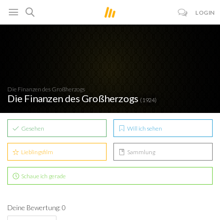
LOGIN
Die Finanzen des Großherzogs
Die Finanzen des Großherzogs
(1924)
Gesehen
Will ich sehen
Lieblingsfilm
Sammlung
Schaue ich gerade
Deine Bewertung: 0