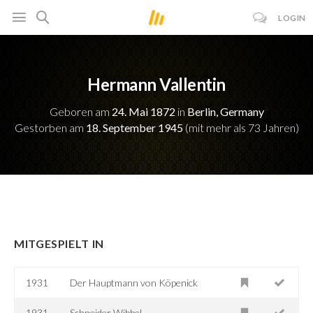
LOGIN
Hermann Vallentin
Geboren am
24. Mai 1872
in
Berlin, Germany
Gestorben am
18. September 1945
(mit mehr als 73 Jahren)
MITGESPIELT IN
1931
Der Hauptmann von Köpenick
1931
Schneider Wibbel