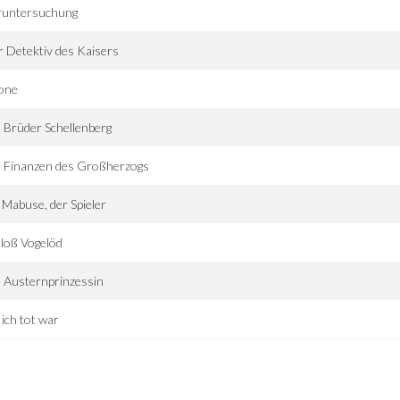
runtersuchung
 Detektiv des Kaisers
ione
 Brüder Schellenberg
e Finanzen des Großherzogs
 Mabuse, der Spieler
loß Vogelöd
 Austernprinzessin
 ich tot war