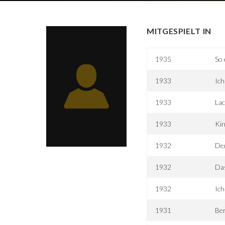
MITGESPIELT IN
1935
So 
1933
Ich
1933
La
1933
Kin
1932
De
1932
Da
1932
Ich
1931
Ber