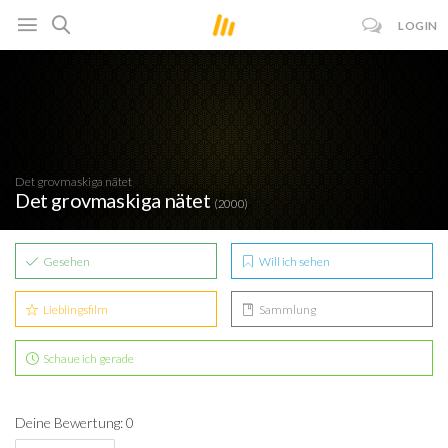
LOGIN
Det grovmaskiga nätet
Det grovmaskiga nätet
(2000)
Gesehen
Will ich sehen
Lieblingsfilm
Sammlung
Schaue ich gerade
Deine Bewertung: 0