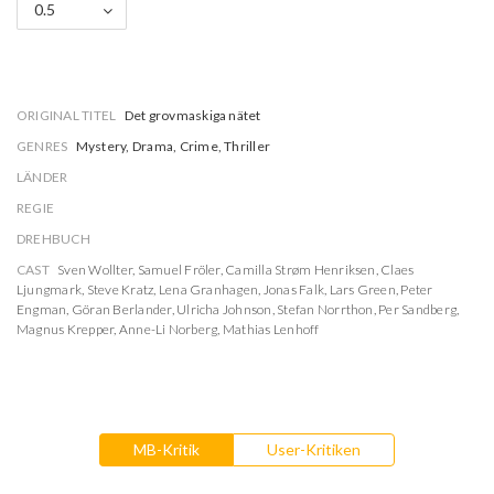
0.5
ORIGINAL TITEL
Det grovmaskiga nätet
GENRES
Mystery, Drama, Crime, Thriller
LÄNDER
REGIE
DREHBUCH
CAST
Sven Wollter
,
Samuel Fröler
,
Camilla Strøm Henriksen
,
Claes
Ljungmark
,
Steve Kratz
,
Lena Granhagen
,
Jonas Falk
,
Lars Green
,
Peter
Engman
,
Göran Berlander
,
Ulricha Johnson
,
Stefan Norrthon
,
Per Sandberg
,
Magnus Krepper
,
Anne-Li Norberg
,
Mathias Lenhoff
MB-Kritik
User-Kritiken