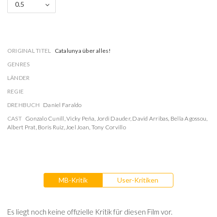
0.5
ORIGINAL TITEL
Catalunya über alles!
GENRES
LÄNDER
REGIE
DREHBUCH
Daniel Faraldo
CAST
Gonzalo Cunill
,
Vicky Peña
,
Jordi Dauder
,
David Arribas
,
Bella Agossou
,
Albert Prat
,
Boris Ruiz
,
Joel Joan
,
Tony Corvillo
MB-Kritik
User-Kritiken
Es liegt noch keine offizielle Kritik für diesen Film vor.