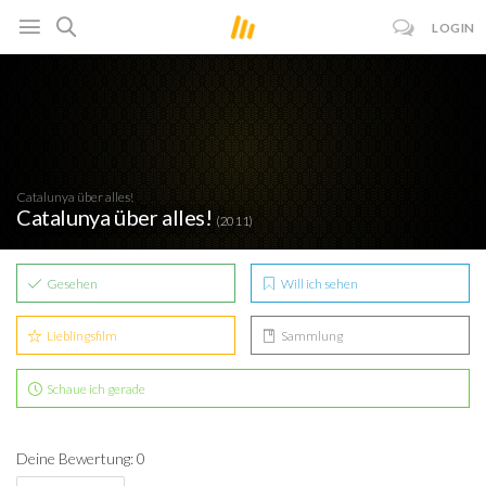
LOGIN
Catalunya über alles!
Catalunya über alles!
(2011)
Gesehen
Will ich sehen
Lieblingsfilm
Sammlung
Schaue ich gerade
Deine Bewertung: 0