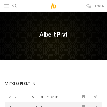
LOGIN
Albert Prat
MITGESPIELT IN
2019
Els dies que vindran
2013
The Last Days