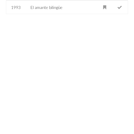
1993
El amante bilingüe