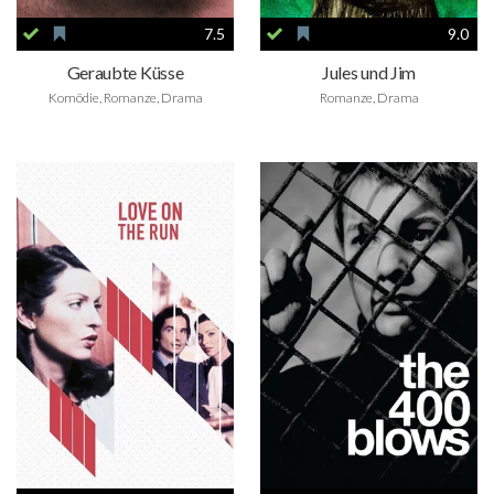
7.5
9.0
Geraubte Küsse
Jules und Jim
Komödie, Romanze, Drama
Romanze, Drama