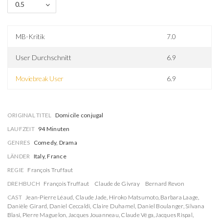
0.5
MB-Kritik
7.0
User Durchschnitt
6.9
Moviebreak User
6.9
ORIGINAL TITEL
Domicile conjugal
LAUFZEIT
94 Minuten
GENRES
Comedy, Drama
LÄNDER
Italy, France
REGIE
François Truffaut
DREHBUCH
François Truffaut
Claude de Givray
Bernard Revon
CAST
Jean-Pierre Léaud
,
Claude Jade
,
Hiroko Matsumoto
,
Barbara Laage
,
Danièle Girard
,
Daniel Ceccaldi
,
Claire Duhamel
,
Daniel Boulanger
,
Silvana
Blasi
,
Pierre Maguelon
,
Jacques Jouanneau
,
Claude Véga
,
Jacques Rispal
,