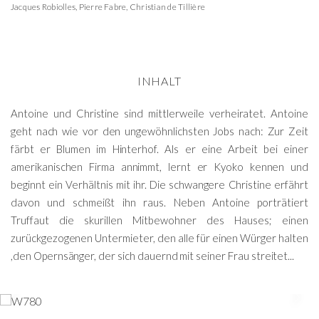
Jacques Robiolles
,
Pierre Fabre
,
Christian de Tillière
INHALT
Antoine und Christine sind mittlerweile verheiratet. Antoine
geht nach wie vor den ungewöhnlichsten Jobs nach: Zur Zeit
färbt er Blumen im Hinterhof. Als er eine Arbeit bei einer
amerikanischen Firma annimmt, lernt er Kyoko kennen und
beginnt ein Verhältnis mit ihr. Die schwangere Christine erfährt
davon und schmeißt ihn raus. Neben Antoine porträtiert
Truffaut die skurillen Mitbewohner des Hauses; einen
zurückgezogenen Untermieter, den alle für einen Würger halten
,den Opernsänger, der sich dauernd mit seiner Frau streitet...