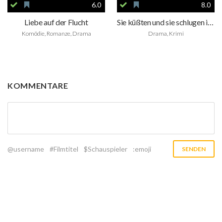
6.0
8.0
Liebe auf der Flucht
Sie küßten und sie schlugen ihn
Komödie, Romanze, Drama
Drama, Krimi
KOMMENTARE
@username
#Filmtitel
$Schauspieler
:emoji