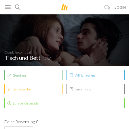
LOGIN
Domicile conjugal
Tisch und Bett
(1970)
Gesehen
Will ich sehen
Lieblingsfilm
Sammlung
Schaue ich gerade
Deine Bewertung: 0