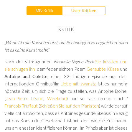
MB-Kritik
User-Kritiken
KRITIK
„Wenn Du die Kunst benutzt, um Rechnungen zu begleichen, dann
ist es keine Kunst mehr.“
Nach der stilprägenden
Nouvelle-Vague-Perle
Sie küssten und
sie schlugen ihn
, dem federleichten Poem
Geraubte Küsse
und
Antoine und Colette
, einer 32-minütigen Episode aus dem
internationalen Omnibusfilm
Liebe mit zwanzig
, ist es nunmehr
höchste Zeit, um sich die Frage zu stellen, was Antoine Doinel
(
Jean-Pierre Léaud
,
Weekend
) nur so faszinierend macht?
Francois Truffaut
(
Schießen Sie auf den Pianisten
) würde darauf
vielleicht antworten, dass es Antoines gesunde Skepsis in Bezug
auf das Konstrukt Gesellschaft ist, mit dem wir, die Zuschauer,
uns am ehesten identifizieren können. Im Prinzip aber ist dieses