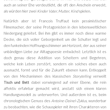
auch an seiner Ehe verdeutlicht, die oft den Anschein erweckt,
als würden hier zwei
Kinder Vater, Mutter, Kind
spielen.
Natürlich aber ist Francois Truffaut kein pessimistischer
Filmemacher, der seine Protagonisten in den lebensweltlichen
Niedergang geleitet. Bei ihm gibt es immer noch diese warme
Decke, die sich voller Geborgenheit um die Schulter legt und
den funkelnden Hoffnungsschimmer am Horizont, der aus seiner
unbändigen Liebe zur Alltagspoesie entwächst: Letztlich ist es
doch genau diese Addition von Scheitern und Begehren,
welche kein Leben zerstört, sondern ein solches eben auch
ausmacht, formt und für die Zukunft ebenen kann. Entkoppelt
von den Mechanismen des klassischen
Storytelling
verweilt
Tisch und Bett
dabei vorwiegend auf einer Ebene, die rein
affektiv erfahrbar gemacht wird, anstatt sich einem klaren
Handlungsmodell zu unterwerfen. Und außerdem ist es, beim
chronologischen Genuss des
Antoine-Doinel-Zyklus
, wunderbar
zu beobachten, wie die Schauspieler mit ihren Charakteren von