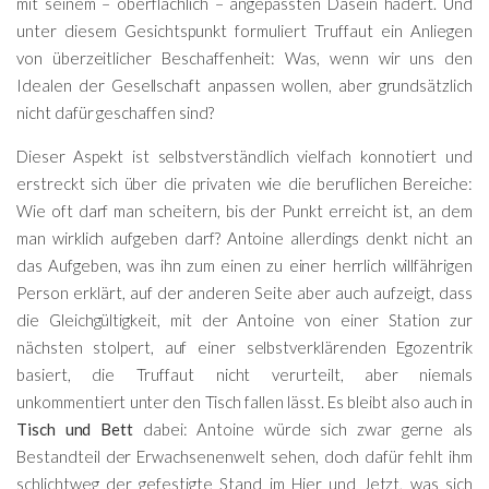
mit seinem – oberflächlich – angepassten Dasein hadert. Und
unter diesem Gesichtspunkt formuliert Truffaut ein Anliegen
von überzeitlicher Beschaffenheit: Was, wenn wir uns den
Idealen der Gesellschaft anpassen wollen, aber grundsätzlich
nicht dafür geschaffen sind?
Dieser Aspekt ist selbstverständlich vielfach konnotiert und
erstreckt sich über die privaten wie die beruflichen Bereiche:
Wie oft darf man scheitern, bis der Punkt erreicht ist, an dem
man wirklich aufgeben darf? Antoine allerdings denkt nicht an
das Aufgeben, was ihn zum einen zu einer herrlich willfährigen
Person erklärt, auf der anderen Seite aber auch aufzeigt, dass
die Gleichgültigkeit, mit der Antoine von einer Station zur
nächsten stolpert, auf einer selbstverklärenden Egozentrik
basiert, die Truffaut nicht verurteilt, aber niemals
unkommentiert unter den Tisch fallen lässt. Es bleibt also auch in
Tisch und Bett
dabei: Antoine würde sich zwar gerne als
Bestandteil der Erwachsenenwelt sehen, doch dafür fehlt ihm
schlichtweg der gefestigte Stand im Hier und Jetzt, was sich