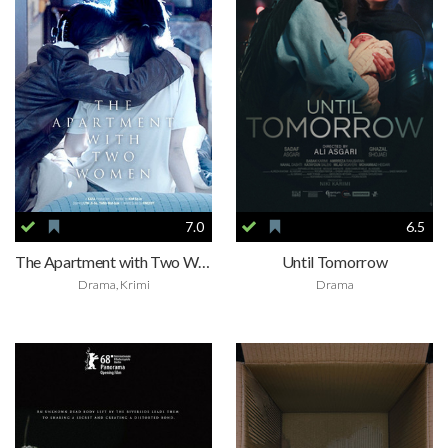
7.0
6.5
The Apartment with Two Women
Until Tomorrow
Drama, Krimi
Drama