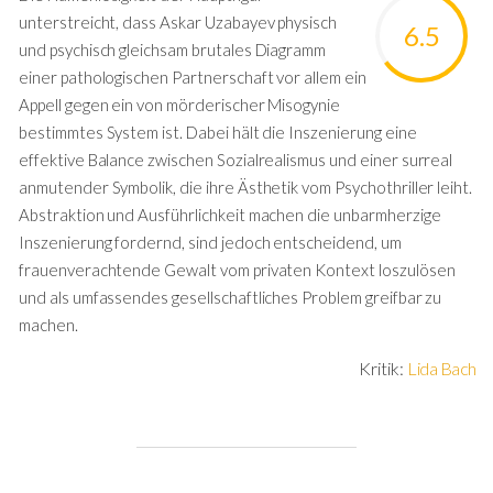
unterstreicht, dass Askar Uzabayev physisch
6.5
und psychisch gleichsam brutales Diagramm
einer pathologischen Partnerschaft vor allem ein
Appell gegen ein von mörderischer Misogynie
bestimmtes System ist. Dabei hält die Inszenierung eine
effektive Balance zwischen Sozialrealismus und einer surreal
anmutender Symbolik, die ihre Ästhetik vom Psychothriller leiht.
Abstraktion und Ausführlichkeit machen die unbarmherzige
Inszenierung fordernd, sind jedoch entscheidend, um
frauenverachtende Gewalt vom privaten Kontext loszulösen
und als umfassendes gesellschaftliches Problem greifbar zu
machen.
Kritik:
Lida Bach