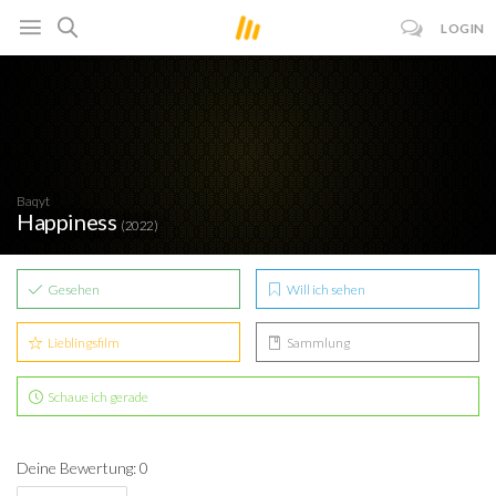
LOGIN
Baqyt
Happiness
(2022)
Gesehen
Will ich sehen
Lieblingsfilm
Sammlung
Schaue ich gerade
Deine Bewertung: 0