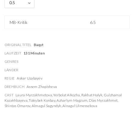
0.5
MB-Kritik
6.5
ORIGINAL TITEL
Baqyt
LAUFZEIT
131 Minuten
GENRES
LÄNDER
REGIE
Askar Uzabayev
DREHBUCH
Assem Zhapisheva
CAST
Laura Myrzakhmetova
,
Yerbolat Alkozha
,
Rakhat Halyk
,
Gulzhamal
Kazakhbayeva
,
Toleybek Konbay
,
Azharlym Magzum
,
Dias Myrzakhmet
,
Shintas Omarov
,
Almagul Sagyndyk
,
Ainagul Ulmessekova