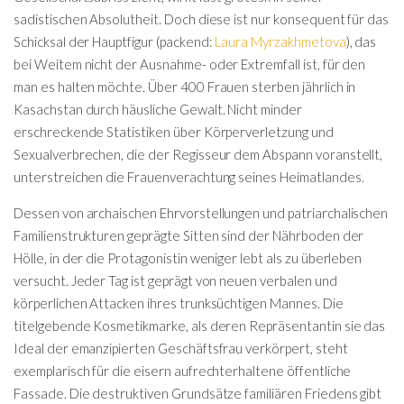
sadistischen Absolutheit. Doch diese ist nur konsequent für das
Schicksal der Hauptfigur (packend:
Laura Myrzakhmetova
), das
bei Weitem nicht der Ausnahme- oder Extremfall ist, für den
man es halten möchte. Über 400 Frauen sterben jährlich in
Kasachstan durch häusliche Gewalt. Nicht minder
erschreckende Statistiken über Körperverletzung und
Sexualverbrechen, die der Regisseur dem Abspann voranstellt,
unterstreichen die Frauenverachtung seines Heimatlandes.
Dessen von archaischen Ehrvorstellungen und patriarchalischen
Familienstrukturen geprägte Sitten sind der Nährboden der
Hölle, in der die Protagonistin weniger lebt als zu überleben
versucht. Jeder Tag ist geprägt von neuen verbalen und
körperlichen Attacken ihres trunksüchtigen Mannes. Die
titelgebende Kosmetikmarke, als deren Repräsentantin sie das
Ideal der emanzipierten Geschäftsfrau verkörpert, steht
exemplarisch für die eisern aufrechterhaltene öffentliche
Fassade. Die destruktiven Grundsätze familiären Friedens gibt