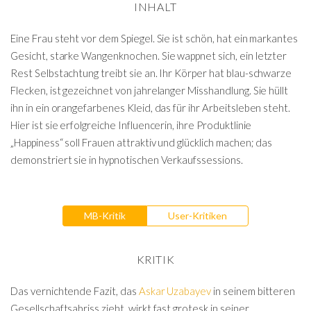
INHALT
Eine Frau steht vor dem Spiegel. Sie ist schön, hat ein markantes
Gesicht, starke Wangenknochen. Sie wappnet sich, ein letzter
Rest Selbstachtung treibt sie an. Ihr Körper hat blau-schwarze
Flecken, ist gezeichnet von jahrelanger Misshandlung. Sie hüllt
ihn in ein orangefarbenes Kleid, das für ihr Arbeitsleben steht.
Hier ist sie erfolgreiche Influencerin, ihre Produktlinie
„Happiness“ soll Frauen attraktiv und glücklich machen; das
demonstriert sie in hypnotischen Verkaufssessions.
MB-Kritik
User-Kritiken
KRITIK
Das vernichtende Fazit, das
Askar Uzabayev
in seinem bitteren
Gesellschaftsabriss zieht, wirkt fast grotesk in seiner