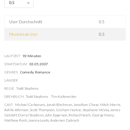
0.5
User Durchschnitt
0.5
Moviebreak User
0.5
LAUFZEIT
92 Minuten
STARTDATUM
03.05.2007
GENRES
Comedy, Romance
LÄNDER
REGIE
Todd Stephens
DREHBUCH
Todd Stephens
Tim Kaltenecker
CAST
Michael Carbonaro
,
Jonah Blechman
,
Jonathan Chase
,
Mitch Morris
,
Ashlie Atkinson
,
Scott Thompson
,
Graham Norton
,
Stephanie McVay
,
James
Getzlaff
,
Darryl Stephens
,
John Epperson
,
Richard Hatch
,
George Marcy
,
Matthew Rush
,
Joanna Leeds
,
Andersen Gabrych