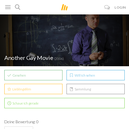
LOGIN
Another Gay Movie
(2006)
Gesehen
Will ich sehen
Lieblingsfilm
Sammlung
Schaue ich gerade
Deine Bewertung: 0