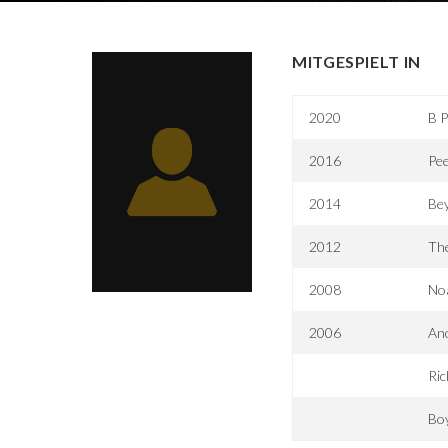
MITGESPIELT IN
2020
B P
2016
Pee
2014
Bey
2012
Th
2008
Noa
2006
An
Ric
Bo