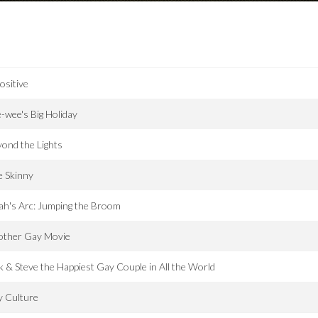
ositive
-wee's Big Holiday
ond the Lights
e Skinny
h's Arc: Jumping the Broom
other Gay Movie
k & Steve the Happiest Gay Couple in All the World
y Culture