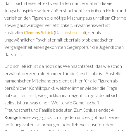
damit sich dieser effektiv entfalten darf. Vor allem die vier
Jungschauspieler wirken äußerst authentisch in ihren Rollen und
verleihen den Figuren die nötige Mischung aus unreifem Charme
sowie glaubwürdiger Verletzlichkeit. Erwähnenswert ist
zusätzlich
Clemens Schick
(
Das finstere Tal
), der als
ungewöhnlicher Psychiater mit ebenfalls problematischer
Vergangenheit einen gekonnten Gegenpol für die Jugendlichen
darstellt.
Und schließlich ist da noch das Weihnachtsfest, das wie schon
erwähnt der zentrale Rahmen für die Geschichte ist. Anstelle
harmonischen Miteinanders dient es hier für alle Figuren als
persönlicher Konfliktpunkt, welcher immer wieder die Frage
aufkommen lässt, wie glücklich man eigentlich gerade mit sich
selbst ist und was einem Werte wie Gemeinschaft,
Freundschaft und Familie bedeuten. Zum Schluss endet
4
Könige
keineswegs glücklich für jeden und es gibt auch keine
hoffnungsvollen Umarmungen oder liebevoll ausufernden