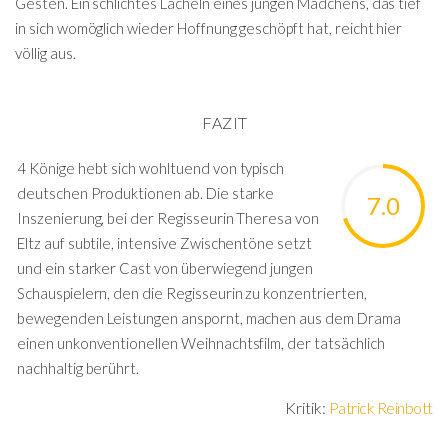
Gesten. Ein schlichtes Lächeln eines jungen Mädchens, das tief
in sich womöglich wieder Hoffnung geschöpft hat, reicht hier
völlig aus.
FAZIT
4 Könige hebt sich wohltuend von typisch
deutschen Produktionen ab. Die starke
7.0
Inszenierung, bei der Regisseurin
Theresa von
Eltz auf subtile, intensive Zwischentöne setzt
und ein starker Cast von überwiegend jungen
Schauspielern, den die Regisseurin zu konzentrierten,
bewegenden Leistungen anspornt, machen aus dem Drama
einen unkonventionellen Weihnachtsfilm, der tatsächlich
nachhaltig berührt.
Kritik:
Patrick Reinbott