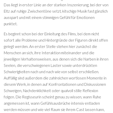
Das liegt in erster Linie an der starken Inszenierung, bei der von
Eltz auf ruhige Zwischentöne setzt, kitschige Musik fast gänzlich
ausspart und mit einem stimmigen Gefühl für Emotionen
punktet.
Es beginnt schon bei der Einleitung des Films, bei dem nicht
sofort alle Probleme und Hintergründe der Figuren direkt offen
gelegt werden. An erster Stelle stehen hier zunächst die
Menschen an sich, ihre Interaktion miteinander und die
jeweiligen Verhaltensweisen, aus denen sich die Narben in ihren
Seelen, die verschwiegenen Laster sowie unterdrückten
Schwierigkeiten nach und nach wie von selbst erschließen.
Auffällig sind außerdem die zahlreichen wortlosen Momente in
diesem Werk, in denen auf Konfrontationen und Diskussionen
Schweigen, Nachdenklichkeit oder qualvoll stille Reflexion
folgen. Die Regisseurin scheint genau zu wissen, wann Ruhe
angemessen ist, wann Gefühlsausbrüche intensiv entladen
werden müssen und wie viel Raum sie ihrem Cast lassen kann,