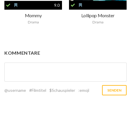
9.0
Mommy
Lollipop Monster
Drama
Drama
KOMMENTARE
@username
#Filmtitel
$Schauspieler
:emoji