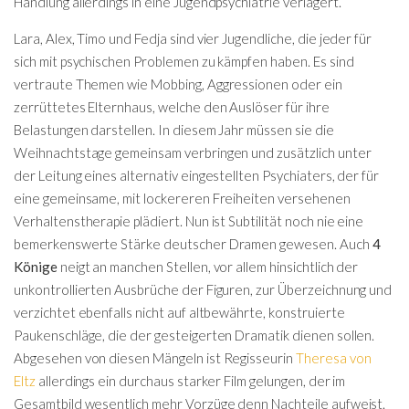
Handlung allerdings in eine Jugendpsychiatrie verlagert.
Lara, Alex, Timo und Fedja sind vier Jugendliche, die jeder für
sich mit psychischen Problemen zu kämpfen haben.
Es sind
vertraute Themen wie Mobbing, Aggressionen oder ein
zerrüttetes Elternhaus, welche den Auslöser für ihre
Belastungen darstellen. In diesem Jahr müssen sie die
Weihnachtstage gemeinsam verbringen und zusätzlich unter
der Leitung eines alternativ eingestellten Psychiaters, der für
eine gemeinsame, mit lockereren Freiheiten versehenen
Verhaltenstherapie plädiert. Nun ist Subtilität noch nie eine
bemerkenswerte Stärke deutscher Dramen gewesen. Auch
4
Könige
neigt an manchen Stellen, vor allem hinsichtlich der
unkontrollierten Ausbrüche der Figuren, zur Überzeichnung und
verzichtet ebenfalls nicht auf altbewährte, konstruierte
Paukenschläge, die der gesteigerten Dramatik dienen sollen.
Abgesehen von diesen Mängeln ist Regisseurin
Theresa von
Eltz
allerdings ein durchaus starker Film gelungen, der im
Gesamtbild wesentlich mehr Vorzüge denn Nachteile aufweist.