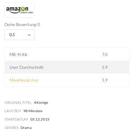
Deine Bewertung: 0
0.5
MB-Kritik
7.0
User Durchschnitt
5.9
Moviebreak User
5.9
ORIGINAL TITEL
4 Könige
LAUFZEIT
98 Minuten
STARTDATUM
03.12.2015
GENRES
Drama