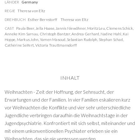
LÄNDER
Germany
REGIE
Theresa von Eltz
DREHBUCH
Esther Bernstorff
Theresa von Eltz
CAST
Paula Beer
,
Jella Haase
,
Jannis Niewöhner
,
Moritz Leu
,
Clemens Schick
,
Anneke Kim Sarnau
,
Christoph Bantzer
,
Andrea Gerhard
,
Nadine Hahl
,
Kai
Hoppe
,
Markus John
,
Yamen Masoud
,
Sebastian Rudolph
,
Stephan Schad
,
Cathérine Seifert
,
Victoria Trauttmansdorff
INHALT
Weihnachten - Zeit der Hoffnung, der Sehnsucht, der
Erwartungen und der Familien. In vier Familien eskalieren kurz
vor Weihnachten die Konflikte und vier sehr unterschiedliche
Jugendliche verbringen daraufhin die Weihnachtstage in der
Jugendpsychiatrie. Konfrontiert mit sich selbst, miteinander und
mit einem unkonventionellen Psychiater erleben sie ein
Weihnachten, das sie nie vergessen werden.