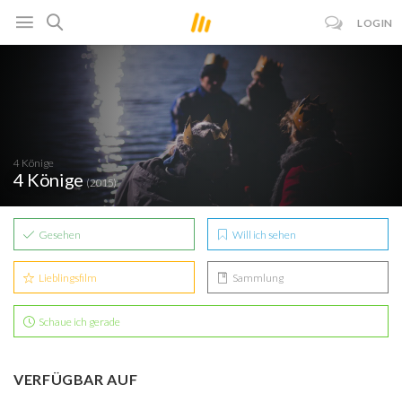
LOGIN
4 Könige
4 Könige
(2015)
Gesehen
Will ich sehen
Lieblingsfilm
Sammlung
Schaue ich gerade
VERFÜGBAR AUF