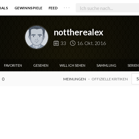
. . .
IALS
GEWINNSPIELE
FEED
nottherealex
33
16. Okt. 2016
FAVORITEN
GESEHEN
WILL ICH SEHEN
SAMMLUNG
SERIE
S
0
MEINUNGEN
OFFIZIELLE KRITIKEN