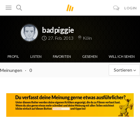
LOGIN
badpiggie
27. Feb. 2013
Köln
PROFIL
LISTEN
FAVORITEN
GESEHEN
WILL ICH SEHEN
Sortieren
Meinungen
0