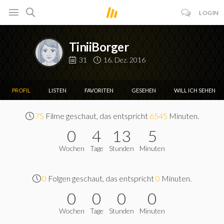
LOGIN
TiniiBorger
31
16. Dez. 2016
PROFIL
LISTEN
FAVORITEN
GESEHEN
WILL ICH SEHEN
75
Filme geschaut, das entspricht
6545
Minuten.
0
4
13
5
Wochen
Tage
Stunden
Minuten
0
Folgen geschaut, das entspricht
0
Minuten.
0
0
0
0
Wochen
Tage
Stunden
Minuten