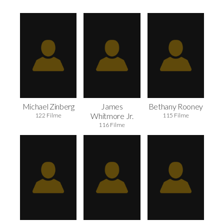
Michael Zinberg
James
Bethany Rooney
Whitmore Jr.
122 Filme
115 Filme
116 Filme