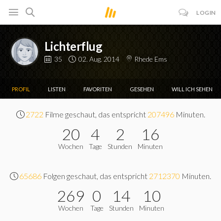
LOGIN
Lichterflug
35
02. Aug. 2014
Rhede Ems
PROFIL
LISTEN
FAVORITEN
GESEHEN
WILL ICH SEHEN
2722
Filme geschaut, das entspricht
207496
Minuten.
20
4
2
16
Wochen
Tage
Stunden
Minuten
65686
Folgen geschaut, das entspricht
2712370
Minuten.
269
0
14
10
Wochen
Tage
Stunden
Minuten