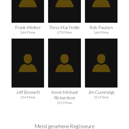
Frank Welker
Tress MacNeille
Rob Paulsen
244 Filme
175 Filme
164 Filme
Jeff Bennett
Kevin Michael
Jim Cummings
Richardson
154 Filme
151 Filme
151 Filme
Meist gesehene Regisseure