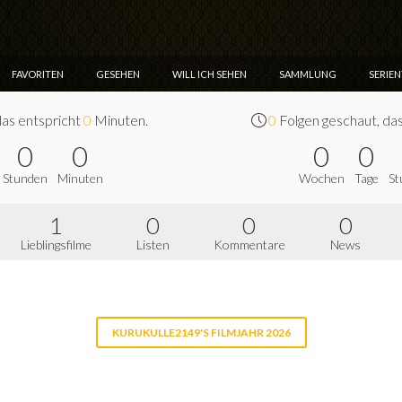
FAVORITEN
GESEHEN
WILL ICH SEHEN
SAMMLUNG
SERIE
das entspricht
0
Minuten.
0
Folgen geschaut, da
0
0
0
0
Stunden
Minuten
Wochen
Tage
St
1
0
0
0
Lieblingsfilme
Listen
Kommentare
News
KURUKULLE2149'S FILMJAHR 2026