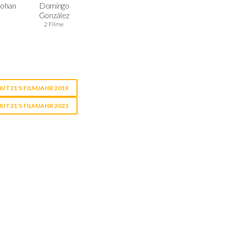
Mohan
Domingo
González
2 Filme
UT21'S FILMJAHR 2019
UT21'S FILMJAHR 2023