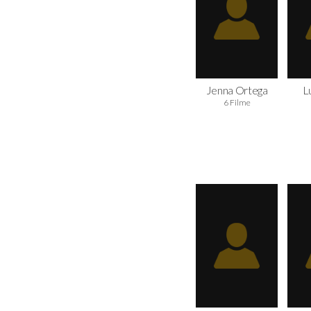
Jenna Ortega
L
6 Filme