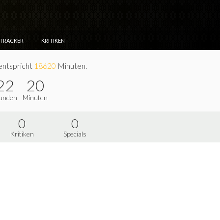
NTRACKER
KRITIKEN
entspricht
18620
Minuten.
22
20
unden
Minuten
0
0
Kritiken
Specials