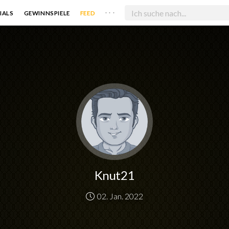
. . .
IALS
GEWINNSPIELE
FEED
Knut21
02. Jan. 2022