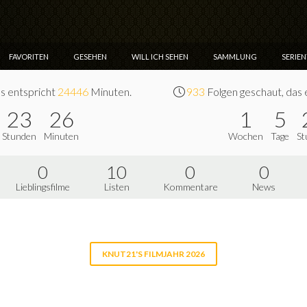
FAVORITEN
GESEHEN
WILL ICH SEHEN
SAMMLUNG
SERIE
s entspricht
24446
Minuten.
933
Folgen geschaut, das 
23
26
1
5
Stunden
Minuten
Wochen
Tage
St
0
10
0
0
Lieblingsfilme
Listen
Kommentare
News
KNUT21'S FILMJAHR 2026