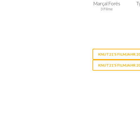
Marçal Forés
Ty
3 Filme
KNUT21'S FILMJAHR 2
KNUT21'S FILMJAHR 2