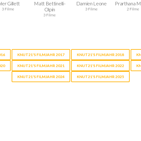
ler Gillett
Matt Bettinelli-
Damien Leone
Prarthana 
Olpin
3 Filme
3 Filme
2 Filme
3 Filme
016
KNUT21'S FILMJAHR 2017
KNUT21'S FILMJAHR 2018
KN
020
KNUT21'S FILMJAHR 2021
KNUT21'S FILMJAHR 2022
KN
KNUT21'S FILMJAHR 2024
KNUT21'S FILMJAHR 2025