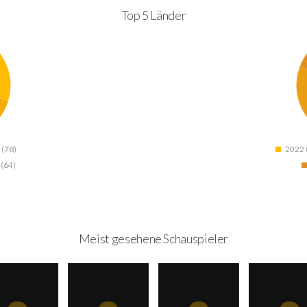
Top 5 Länder
 (78)
2022 
(64)
Meist gesehene Schauspieler