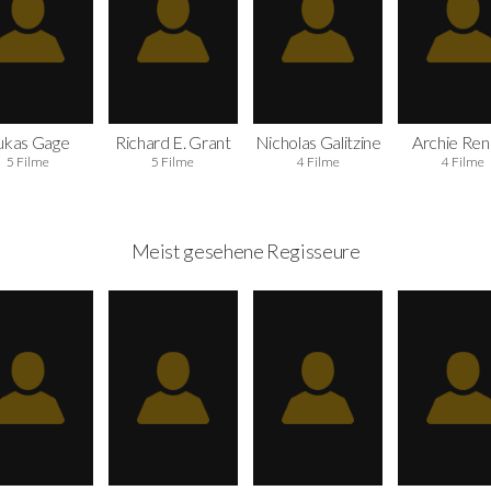
ukas Gage
Richard E. Grant
Nicholas Galitzine
Archie Ren
5 Filme
5 Filme
4 Filme
4 Filme
Meist gesehene Regisseure