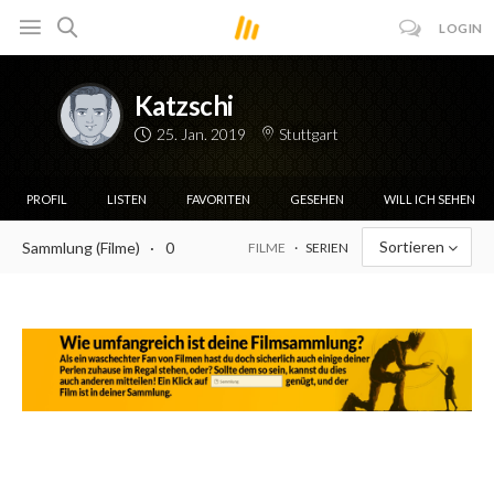
LOGIN
Katzschi
25. Jan. 2019
Stuttgart
PROFIL
LISTEN
FAVORITEN
GESEHEN
WILL ICH SEHEN
Sortieren
Sammlung (Filme)
0
FILME
SERIEN