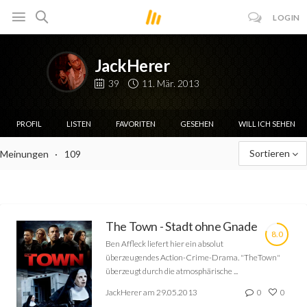
LOGIN
JackHerer
39
11. Mär. 2013
PROFIL
LISTEN
FAVORITEN
GESEHEN
WILL ICH SEHEN
Sortieren
Meinungen
109
The Town - Stadt ohne Gnade
8.0
Ben Affleck liefert hier ein absolut
überzeugendes Action-Crime-Drama. "TheTown"
überzeugt durch die atmosphärische ...
JackHerer am 29.05.2013
0
0