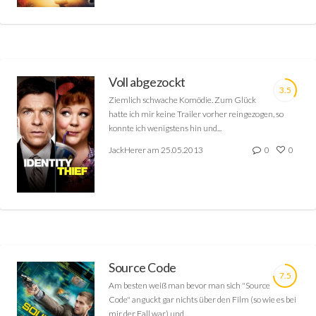
Voll abgezockt
3.5
Ziemlich schwache Komödie. Zum Glück
hatte ich mir keine Trailer vorher reingezogen, so
konnte ich wenigstens hin und...
JackHerer am 25.05.2013
0
0
Source Code
7.5
Am besten weiß man bevor man sich "Source
Code" anguckt gar nichts über den Film (so wie es bei
mir der Fall war) und...