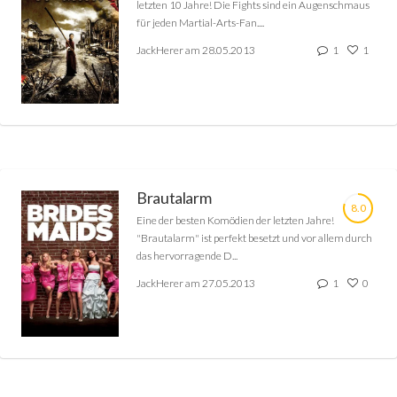
letzten 10 Jahre! Die Fights sind ein Augenschmaus
für jeden Martial-Arts-Fan....
JackHerer am 28.05.2013
1
1
Brautalarm
8.0
Eine der besten Komödien der letzten Jahre!
"Brautalarm" ist perfekt besetzt und vor allem durch
das hervorragende D...
JackHerer am 27.05.2013
1
0