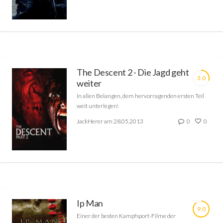
The Descent 2 - Die Jagd geht
3.0
weiter
In allen Belangen, dem hervorragenden ersten Teil
weit unterlegen!
JackHerer am 28.05.2013
0
0
Ip Man
9.0
Einer der besten Kampfsport-Filme der