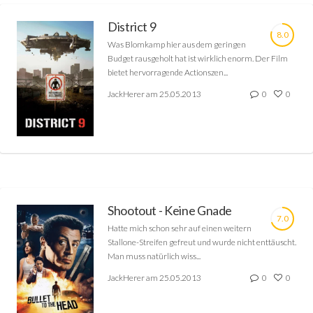
District 9
8.0
Was Blomkamp hier aus dem geringen
Budget rausgeholt hat ist wirklich enorm. Der Film
bietet hervorragende Actionszen...
JackHerer am 25.05.2013
0
0
Shootout - Keine Gnade
7.0
Hatte mich schon sehr auf einen weitern
Stallone-Streifen gefreut und wurde nicht enttäuscht.
Man muss natürlich wiss...
JackHerer am 25.05.2013
0
0