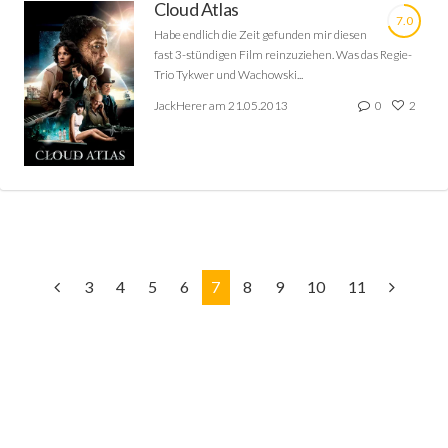
Cloud Atlas
7.0
Habe endlich die Zeit gefunden mir diesen
fast 3-stündigen Film reinzuziehen. Was das Regie-
Trio Tykwer und Wachowski...
JackHerer am 21.05.2013
0
2
3
4
5
6
7
8
9
10
11