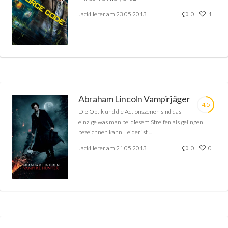
JackHerer am 23.05.2013
0
1
Abraham Lincoln Vampirjäger
4.5
Die Optik und die Actionszenen sind das
einzige was man bei diesem Streifen als gelingen
bezeichnen kann. Leider ist ...
JackHerer am 21.05.2013
0
0