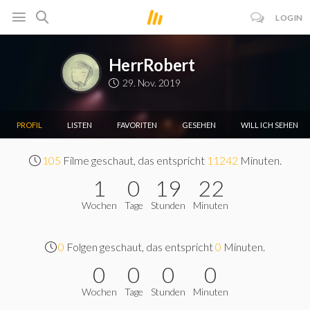
LOGIN
HerrRobert
29. Nov. 2019
PROFIL
LISTEN
FAVORITEN
GESEHEN
WILL ICH SEHEN
105
Filme geschaut, das entspricht
11242
Minuten.
1
0
19
22
Wochen
Tage
Stunden
Minuten
0
Folgen geschaut, das entspricht
0
Minuten.
0
0
0
0
Wochen
Tage
Stunden
Minuten