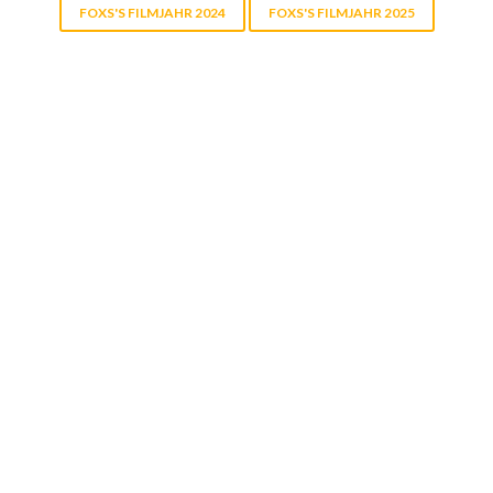
FOXS'S FILMJAHR 2024
FOXS'S FILMJAHR 2025