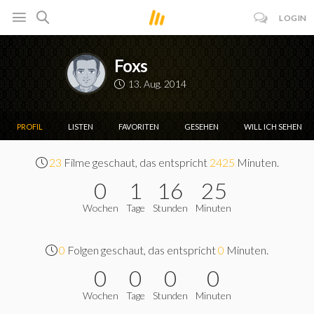
LOGIN
Foxs
13. Aug. 2014
PROFIL
LISTEN
FAVORITEN
GESEHEN
WILL ICH SEHEN
23
Filme geschaut, das entspricht
2425
Minuten.
0
1
16
25
Wochen
Tage
Stunden
Minuten
0
Folgen geschaut, das entspricht
0
Minuten.
0
0
0
0
Wochen
Tage
Stunden
Minuten