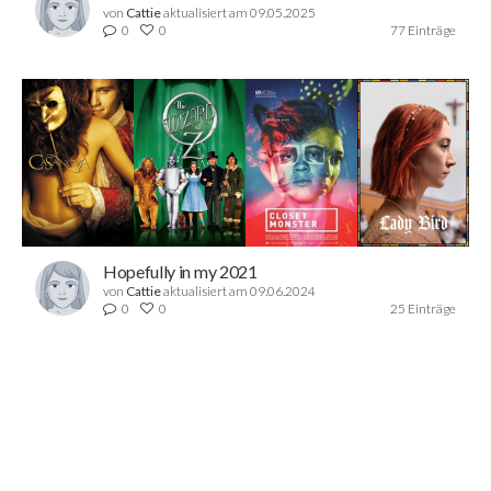
von
Cattie
aktualisiert am 09.05.2025
0
0
77 Einträge
Hopefully in my 2021
von
Cattie
aktualisiert am 09.06.2024
0
0
25 Einträge