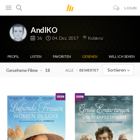
LOGIN
AndlKO
36
04. Dez. 2017
Koblenz
PROFIL
LISTEN
FAVORITEN
GESEHEN
WILL ICH SEHEN
Sortieren
Gesehene Filme
18
ALLE
BEWERTET