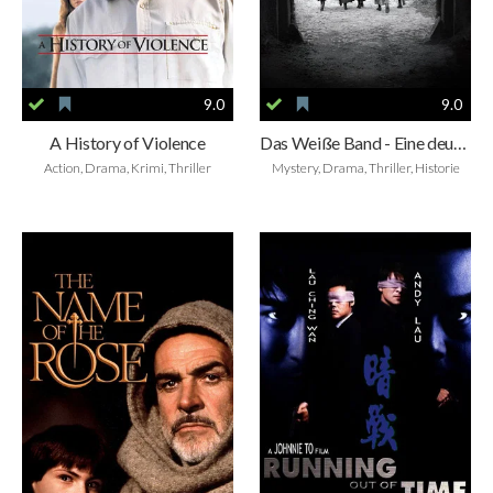
9.0
9.0
A History of Violence
Das Weiße Band - Eine deutsche Kindergeschichte
Action, Drama, Krimi, Thriller
Mystery, Drama, Thriller, Historie