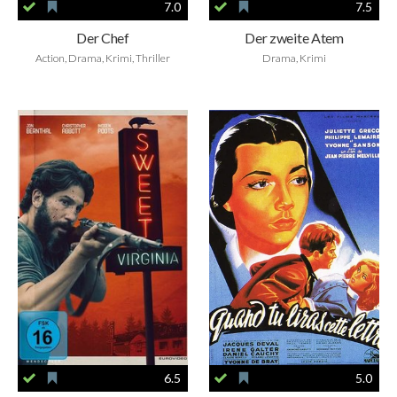
7.0
7.5
Der Chef
Der zweite Atem
Action, Drama, Krimi, Thriller
Drama, Krimi
6.5
5.0