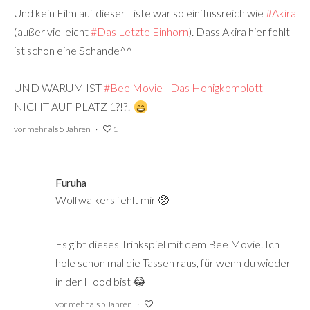
Und kein Film auf dieser Liste war so einflussreich wie
#Akira
(außer vielleicht
#Das Letzte Einhorn
‍). Dass Akira hier fehlt
ist schon eine Schande^^
UND WARUM IST
#Bee Movie - Das Honigkomplott
NICHT AUF PLATZ 1?!?!
vor mehr als 5 Jahren
1
Furuha
Wolfwalkers fehlt mir 🥺
Es gibt dieses Trinkspiel mit dem Bee Movie. Ich
hole schon mal die Tassen raus, für wenn du wieder
in der Hood bist 😂
vor mehr als 5 Jahren