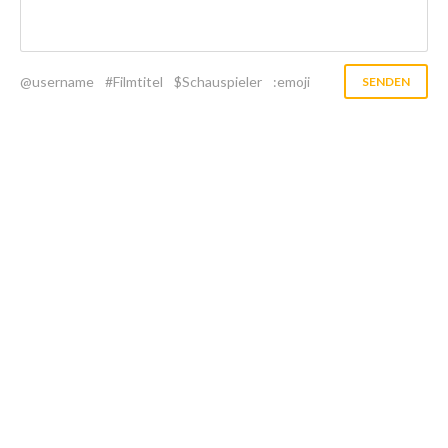
@username
#Filmtitel
$Schauspieler
:emoji