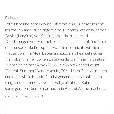
Pichuka
Tolle Liste und dem Großteil stimme ich zu. Persönlich find
ich "Your Name" zu sehr gehyped. Für mich war er zwar der
Beste (Langfilm) von Shinkai, aber da er dauernd
Darstellungen von Himmelserscheinungen macht, find ich es
eher unspektakulär - sprich, war für mich nichts wirklich
Neues von ihm. Mein Leben als Zucchini ist ein sehr guter
Film, aber in eine Top Ten Liste würde ich ihn niemals setzen.
Mir fehlt hier noch Ame & Yuki - die Wolfskinder, Loving
Vincent, Summer Wars, Maquia, Die letzten Glühwürmchen
und die ersten drei, die Furuha genannt hat. Könnte noch
einige mehr nennen...aber ich will ja nicht den Rahmen
sprengen. Da könnte man auch ein Best of Anime machen...
vor mehr als 5 Jahren
1