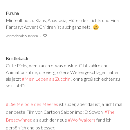
Furuha
Mir fehlt noch: Klaus, Anastasia, Hüter des Lichts und Final
Fantasy: Advent Children ist auch ganz nett!
vor mehr als 5 Jahren
Bristleback
Gute Picks, wenn auch etwas obskur. Gibt zahlreiche
Animationsfilme, die viel größere Wellen geschlagen haben
als jetzt
#Mein Leben als Zucchini
‍, ohne groß schlechter zu
sein lol
:
D
#Die Melodie des Meeres
‍
ist super, aber das ist ja nicht mal
der beste Film von Cartoon Saloon imo
:
D Sowohl
#The
Breadwinner
‍, als auch der neue
#Wolfwalkers
‍ fand ich
persönlich endlos besser.