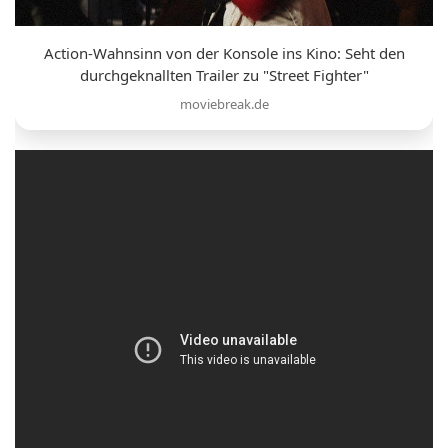
Action-Wahnsinn von der Konsole ins Kino: Seht den
durchgeknallten Trailer zu "Street Fighter"
moviebreak.de