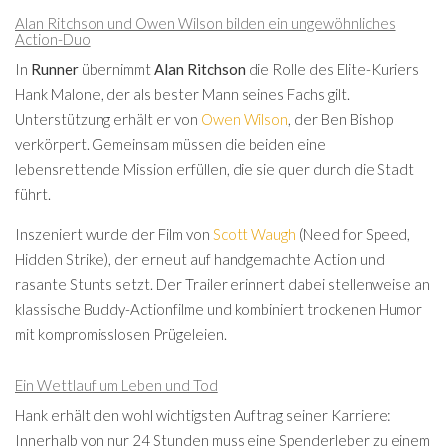
Alan Ritchson und Owen Wilson bilden ein ungewöhnliches
Action-Duo
In
Runner
übernimmt
Alan Ritchson
die Rolle des Elite-Kuriers
Hank Malone, der als bester Mann seines Fachs gilt.
Unterstützung erhält er von
Owen Wilson
, der Ben Bishop
verkörpert. Gemeinsam müssen die beiden eine
lebensrettende Mission erfüllen, die sie quer durch die Stadt
führt.
Inszeniert wurde der Film von
Scott Waugh
(Need for Speed,
Hidden Strike), der erneut auf handgemachte Action und
rasante Stunts setzt. Der Trailer erinnert dabei stellenweise an
klassische Buddy-Actionfilme und kombiniert trockenen Humor
mit kompromisslosen Prügeleien.
Ein Wettlauf um Leben und Tod
Hank erhält den wohl wichtigsten Auftrag seiner Karriere:
Innerhalb von nur 24 Stunden muss eine Spenderleber zu einem