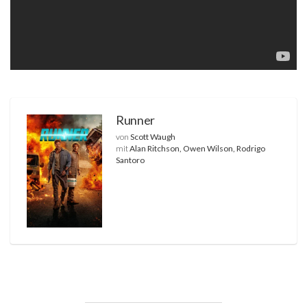
Runner
von
Scott Waugh
mit
Alan Ritchson, Owen Wilson, Rodrigo
Santoro