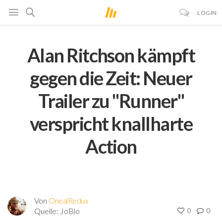
LOGIN
Alan Ritchson kämpft
gegen die Zeit: Neuer
Trailer zu "Runner"
verspricht knallharte
Action
Von
OnealRedux
Quelle:
JoBlo
0
0