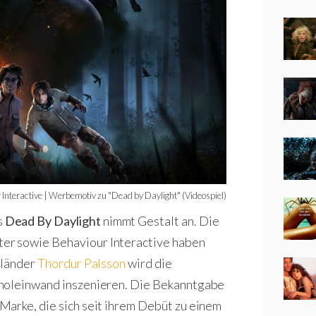
Interactive | Werbemotiv zu "Dead by Daylight" (Videospiel)
s
Dead By Daylight
nimmt Gestalt an. Die
er sowie Behaviour Interactive haben
sländer
Thordur Palsson
wird die
inoleinwand inszenieren. Die Bekanntgabe
Marke, die sich seit ihrem Debüt zu einem