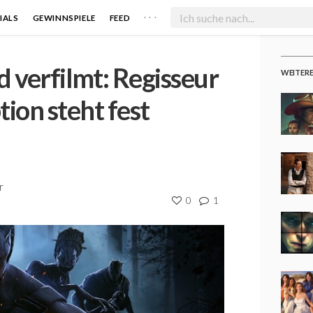
. . .
IALS
GEWINNSPIELE
FEED
d verfilmt: Regisseur
WEITER
ion steht fest
r
0
1