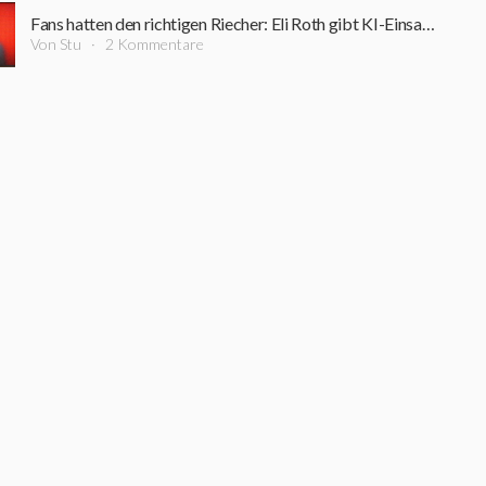
Fans hatten den richtigen Riecher: Eli Roth gibt KI-Einsatz in seinem neuen Horrorfilm zu
Von Stu
2 Kommentare