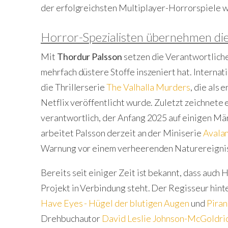
der erfolgreichsten Multiplayer-Horrorspiele w
Horror-Spezialisten übernehmen die
Mit
Thordur Palsson
setzen die Verantwortliche
mehrfach düstere Stoffe inszeniert hat. Interna
die Thrillerserie
The Valhalla Murders
, die als 
Netflix veröffentlicht wurde. Zuletzt zeichnete 
verantwortlich, der Anfang 2025 auf einigen Mär
arbeitet Palsson derzeit an der Miniserie
Avala
Warnung vor einem verheerenden Naturereigni
Bereits seit einiger Zeit ist bekannt, dass auch 
Projekt in Verbindung steht. Der Regisseur hin
Have Eyes - Hügel der blutigen Augen
und
Pira
Drehbuchautor
David Leslie Johnson-McGoldri