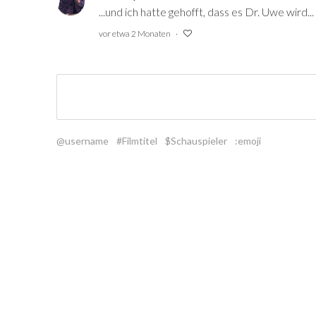
...und ich hatte gehofft, dass es Dr. Uwe wird...
vor etwa 2 Monaten
@username
#Filmtitel
$Schauspieler
:emoji