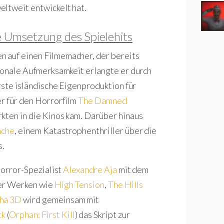
eltweit entwickelt hat.
 Umsetzung des Spielehits
n auf einen Filmemacher, der bereits
tionale Aufmerksamkeit erlangte er durch
erste isländische Eigenproduktion für
er für den Horrorfilm
The Damned
kten in die Kinos kam. Darüber hinaus
nche
, einem Katastrophenthriller über die
s.
Horror-Spezialist
Alexandre Aja
mit dem
ter Werken wie
High Tension
,
The Hills
nha 3D
wird gemeinsam mit
ck
(
Orphan: First Kill
) das Skript zur