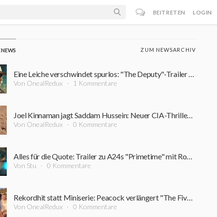
BEITRETEN
LOGIN
ZUM NEWSARCHIV
E NEWS
Eine Leiche verschwindet spurlos: "The Deputy"-Trailer führt in einen Sumpf aus Korruption und Verbrechen
Von OnealRedux
1 Kommentare
Joel Kinnaman jagt Saddam Hussein: Neuer CIA-Thriller startet bereits im September
Von OnealRedux
0 Kommentare
Alles für die Quote: Trailer zu A24s "Primetime" mit Robert Pattinson ist online
Von Stu
0 Kommentare
Rekordhit statt Miniserie: Peacock verlängert "The Five-Star Weekend" überraschend um Staffel 2
Von OnealRedux
0 Kommentare