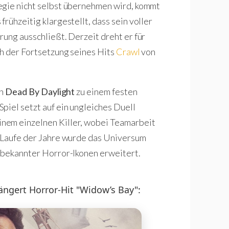
egie nicht selbst übernehmen wird, kommt
rühzeitig klargestellt, dass sein voller
rung ausschließt. Derzeit dreht er für
ch der Fortsetzung seines Hits
Crawl
von
ch
Dead By Daylight
zu einem festen
piel setzt auf ein ungleiches Duell
nem einzelnen Killer, wobei Teamarbeit
m Laufe der Jahre wurde das Universum
e bekannter Horror-Ikonen erweitert.
ngert Horror-Hit "Widow’s Bay":