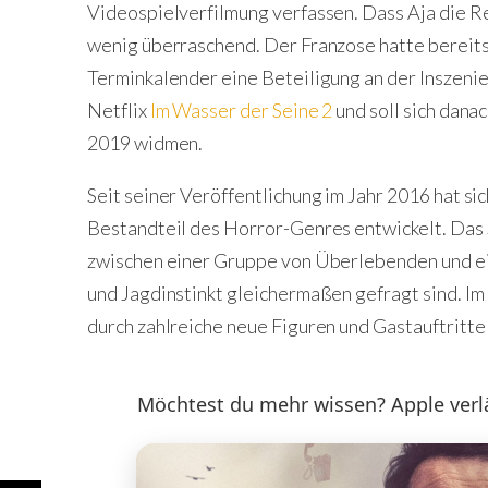
Videospielverfilmung verfassen. Dass Aja die R
wenig überraschend. Der Franzose hatte bereits f
Terminkalender eine Beteiligung an der Inszenie
Netflix
Im Wasser der Seine 2
und soll sich dana
2019 widmen.
Seit seiner Veröffentlichung im Jahr 2016 hat si
Bestandteil des Horror-Genres entwickelt. Das S
zwischen einer Gruppe von Überlebenden und ei
und Jagdinstinkt gleichermaßen gefragt sind. I
durch zahlreiche neue Figuren und Gastauftritt
Möchtest du mehr wissen? Apple verlä