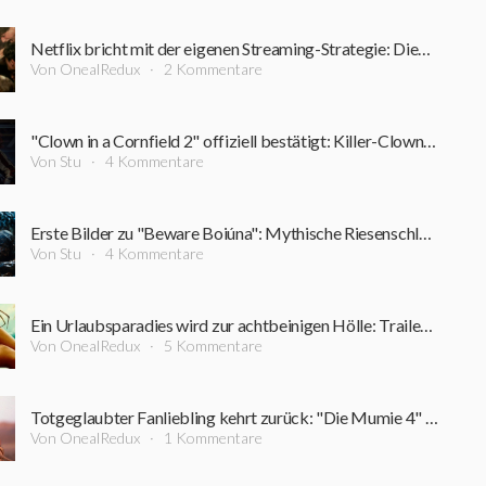
Netflix bricht mit der eigenen Streaming-Strategie: Dieser Film bleibt rekordverdächtig lange im Kino
Von OnealRedux
2 Kommentare
"Clown in a Cornfield 2" offiziell bestätigt: Killer-Clown kehrt zurück
Von Stu
4 Kommentare
Erste Bilder zu "Beware Boiúna": Mythische Riesenschlange macht den Amazonas zum Albtraum
Von Stu
4 Kommentare
Ein Urlaubsparadies wird zur achtbeinigen Hölle: Trailer zum neuen Horrorfilm vom "Triangle"-Regisseur
Von OnealRedux
5 Kommentare
Totgeglaubter Fanliebling kehrt zurück: "Die Mumie 4" holt weitere Stars der Originalfilme an Bord
Von OnealRedux
1 Kommentare