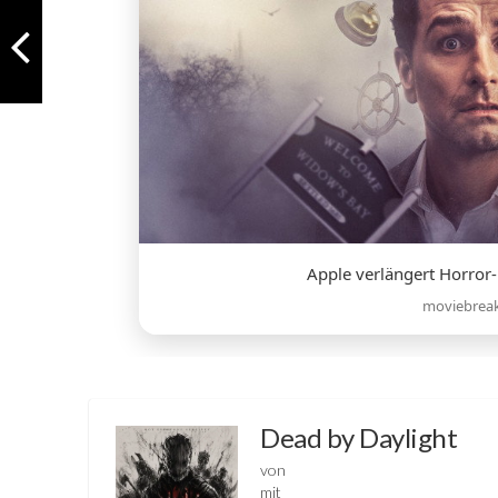
Apple verlängert Horror
moviebrea
Dead by Daylight
von
mit