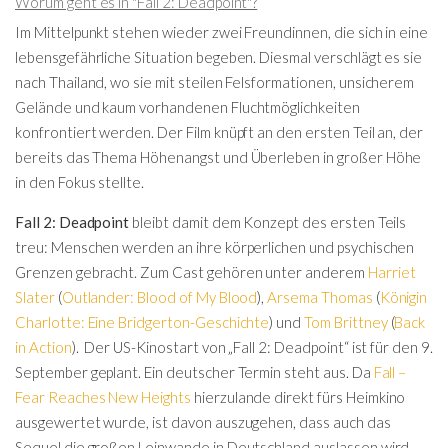
Worum geht es in "Fall 2: Deadpoint"?
Im Mittelpunkt stehen wieder zwei Freundinnen, die sich in eine
lebensgefährliche Situation begeben. Diesmal verschlägt es sie
nach Thailand, wo sie mit steilen Felsformationen, unsicherem
Gelände und kaum vorhandenen Fluchtmöglichkeiten
konfrontiert werden. Der Film knüpft an den ersten Teil an, der
bereits das Thema Höhenangst und Überleben in großer Höhe
in den Fokus stellte.
Fall 2: Deadpoint
bleibt damit dem Konzept des ersten Teils
treu: Menschen werden an ihre körperlichen und psychischen
Grenzen gebracht. Zum Cast gehören unter anderem
Harriet
Slater
(
Outlander: Blood of My Blood
),
Arsema Thomas
(
Königin
Charlotte: Eine Bridgerton-Geschichte
) und
Tom Brittney
(
Back
in Action
). Der US-Kinostart von „Fall 2: Deadpoint“ ist für den 9.
September geplant. Ein deutscher Termin steht aus. Da
Fall –
Fear Reaches New Heights
hierzulande direkt fürs Heimkino
ausgewertet wurde, ist davon auszugehen, dass auch das
Sequel die großen Leinwande in Deutschland auslassen wird.