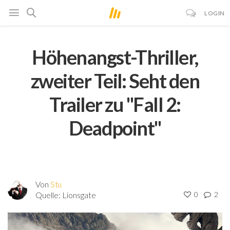
LOGIN
Höhenangst-Thriller,
zweiter Teil: Seht den
Trailer zu "Fall 2:
Deadpoint"
Von
Stu
Quelle:
Lionsgate
0
2