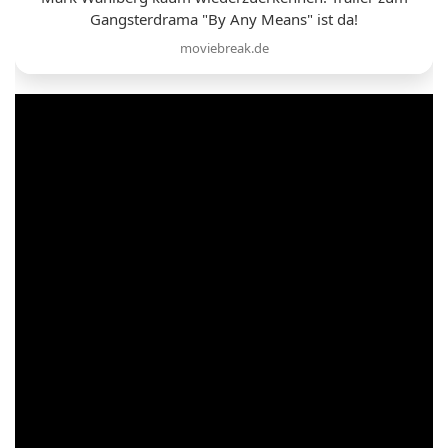
Gangsterdrama "By Any Means" ist da!
moviebreak.de