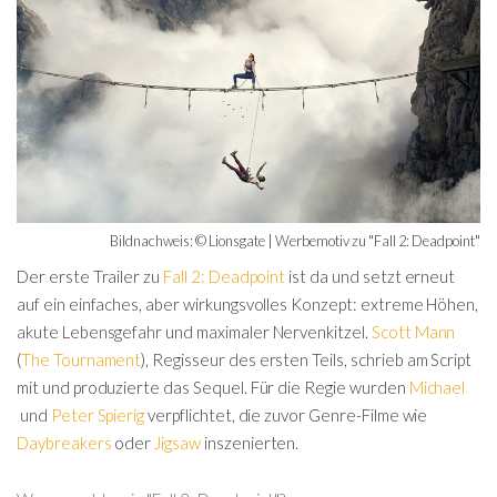
Bildnachweis: © Lionsgate | Werbemotiv zu "Fall 2: Deadpoint"
Der erste Trailer zu
Fall 2: Deadpoint
ist da und setzt erneut
auf ein einfaches, aber wirkungsvolles Konzept: extreme Höhen,
akute Lebensgefahr und maximaler Nervenkitzel.
Scott Mann
(
The Tournament
), Regisseur des ersten Teils, schrieb am Script
mit und produzierte das Sequel. Für die Regie wurden
Michael
und
Peter Spierig
verpflichtet, die zuvor Genre-Filme wie
Daybreakers
oder
Jigsaw
inszenierten.