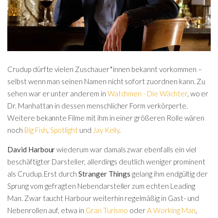
Crudup dürfte vielen Zuschauer*innen bekannt vorkommen –
selbst wenn man seinen Namen nicht sofort zuordnen kann. Zu
sehen war er unter anderem in
Watchmen - Die Wächter
, wo er
Dr. Manhattan in dessen menschlicher Form verkörperte.
Weitere bekannte Filme mit ihm in einer größeren Rolle wären
noch
Big Fish
,
Spotlight
und
Jay Kelly
.
David Harbour
wiederum war damals zwar ebenfalls ein viel
beschäftigter Darsteller, allerdings deutlich weniger prominent
als Crudup. Erst durch
Stranger Things
gelang ihm endgültig der
Sprung vom gefragten Nebendarsteller zum echten Leading
Man. Zwar taucht Harbour weiterhin regelmäßig in Gast- und
Nebenrollen auf, etwa in
Gran Turismo
oder
A Working Man
,