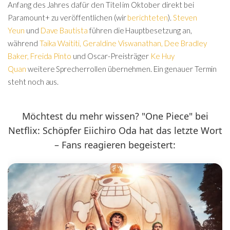
Anfang des Jahres dafür den Titel im Oktober direkt bei
Paramount+ zu veröffentlichen (wir
berichteten
).
Steven
Yeun
und
Dave Bautista
führen die Hauptbesetzung an,
während
Taika Waititi
,
Geraldine Viswanathan
,
Dee Bradley
Baker
,
Freida Pinto
und Oscar-Preisträger
Ke Huy
Quan
weitere Sprecherrollen übernehmen. Ein genauer Termin
steht noch aus.
Möchtest du mehr wissen? "One Piece" bei
Netflix: Schöpfer Eiichiro Oda hat das letzte Wort
– Fans reagieren begeistert: