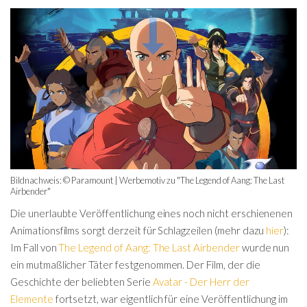
Bildnachweis: © Paramount | Werbemotiv zu "The Legend of Aang: The Last
Airbender"
Die unerlaubte Veröffentlichung eines noch nicht erschienenen
Animationsfilms sorgt derzeit für Schlagzeilen (mehr dazu
hier
):
Im Fall von
The Legend of Aang: The Last Airbender
wurde nun
ein mutmaßlicher Täter festgenommen. Der Film, der die
Geschichte der beliebten Serie
Avatar - Der Herr der
Elemente
fortsetzt, war eigentlich für eine Veröffentlichung im