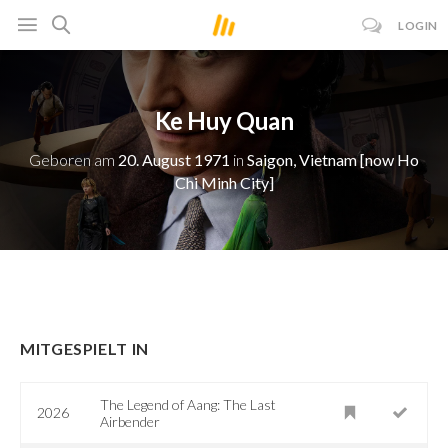
LOGIN
Ke Huy Quan
Geboren am
20. August 1971
in
Saigon, Vietnam [now Ho
Chi Minh City]
MITGESPIELT IN
The Legend of Aang: The Last
2026
Airbender