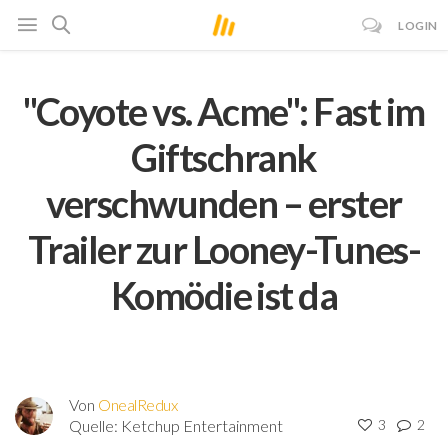
LOGIN
"Coyote vs. Acme": Fast im
Giftschrank
verschwunden – erster
Trailer zur Looney-Tunes-
Komödie ist da
Von
OnealRedux
Quelle:
Ketchup Entertainment
3
2