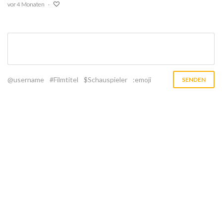
vor 4 Monaten
@username
#Filmtitel
$Schauspieler
:emoji