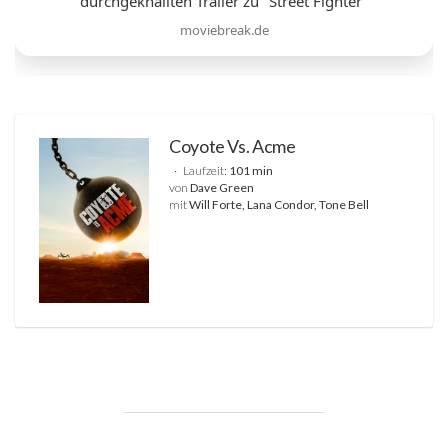
durchgeknallten Trailer zu "Street Fighter"
moviebreak.de
Coyote Vs. Acme
Laufzeit:
101 min
von
Dave Green
mit
Will Forte, Lana Condor, Tone Bell