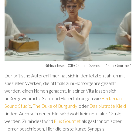
Bildnachweis: ©IFC Films | Szene aus "Flux Gourmet"
Der britische Autorenfilmer hat sich in den letzten Jahren mit
speziellen Werken, die oftmals zum Horrorgenre gezählt
werden, einen Namen gemacht. In seiner Vita lassen sich
außergewöhnliche Seh- und Hörerfahrungen wie
Berberian
Sound Studio
,
The Duke of Burgundy
oder
Das blutrote Kleid
finden. Auch sein neuer Film wird wohl kein normaler Grusler
werden. Zumindest wird
Flux Gourmet
als gastronomischer
Horror beschrieben. Hier die erste, kurze Synopsis: