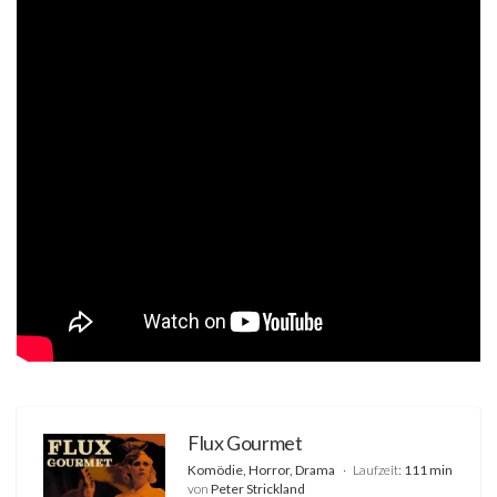
Flux Gourmet
Komödie, Horror, Drama
Laufzeit:
111 min
von
Peter Strickland