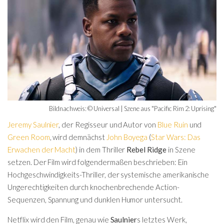
Bildnachweis: © Universal | Szene aus "Pacific Rim 2: Uprising"
Jeremy Saulnier
, der Regisseur und Autor von
Blue Ruin
und
Green Room
, wird demnächst
John Boyega
(
Star Wars: Das
Erwachen der Macht
) in dem Thriller
Rebel Ridge
in Szene
setzen. Der Film wird folgendermaßen beschrieben: Ein
Hochgeschwindigkeits-Thriller, der systemische amerikanische
Ungerechtigkeiten durch knochenbrechende Action-
Sequenzen, Spannung und dunklen Humor untersucht.
Netflix wird den Film, genau wie
Saulnier
s letztes Werk,