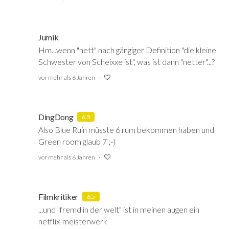
Jumik
Hm...wenn
"nett" nach gängiger Definition "die kleine
Schwester von Scheixxe ist", was ist dann "netter"...?
vor mehr als 6 Jahren
DingDong
6.5
Also Blue Ruin müsste 6 rum bekommen haben und
Green room glaub 7 ;-)
vor mehr als 6 Jahren
Filmkritiker
6.5
...und "fremd in der welt" ist in meinen augen ein
netflix-meisterwerk