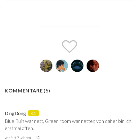
KOMMENTARE
(
5
)
DingDong
6.5
Blue Ruin war nett, Green room war netter, von daher bin ich
erstmal offen.
vor fast 7 Jahren