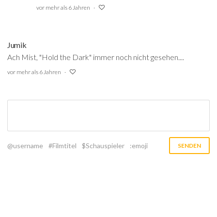
vor mehr als 6 Jahren
Jumik
Ach Mist, "Hold the Dark" immer noch nicht gesehen....
vor mehr als 6 Jahren
@username
#Filmtitel
$Schauspieler
:emoji