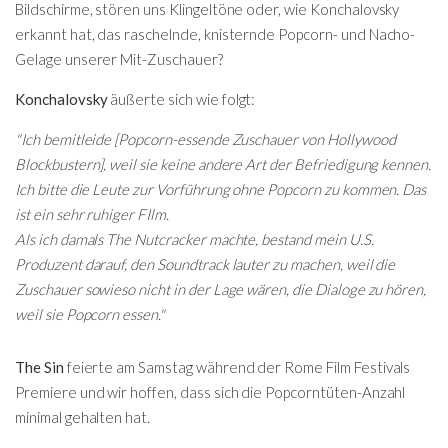
Bildschirme, stören uns Klingeltöne oder, wie Konchalovsky
erkannt hat, das raschelnde, knisternde Popcorn- und Nacho-
Gelage unserer Mit-Zuschauer?
Konchalovsky
äußerte sich wie folgt:
"Ich bemitleide [Popcorn-essende Zuschauer von Hollywood
Blockbustern], weil sie keine andere Art der Befriedigung kennen.
Ich bitte die Leute zur Vorführung ohne Popcorn zu kommen. Das
ist ein sehr ruhiger FIlm.
Als ich damals The Nutcracker machte, bestand mein U.S.
Produzent darauf, den Soundtrack lauter zu machen, weil die
Zuschauer sowieso nicht in der Lage wären, die Dialoge zu hören,
weil sie Popcorn essen."
The Sin
feierte am Samstag während der Rome Film Festivals
Premiere und wir hoffen, dass sich die Popcorntüten-Anzahl
minimal gehalten hat.