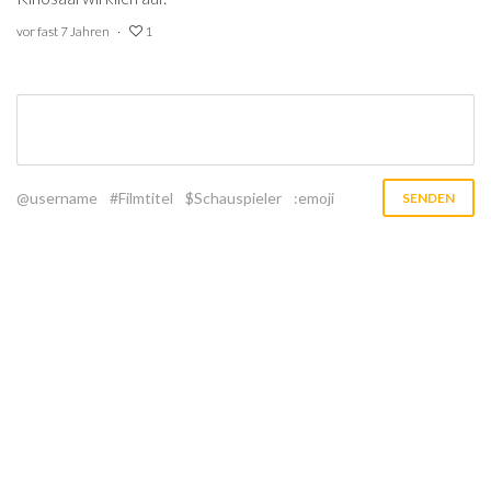
vor fast 7 Jahren
1
@username
#Filmtitel
$Schauspieler
:emoji