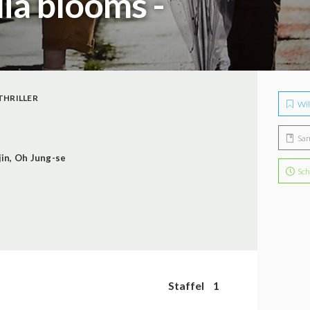
ia blooms -
THRILLER
Wil
Sa
jin
,
Oh Jung-se
Sch
Staffel
1