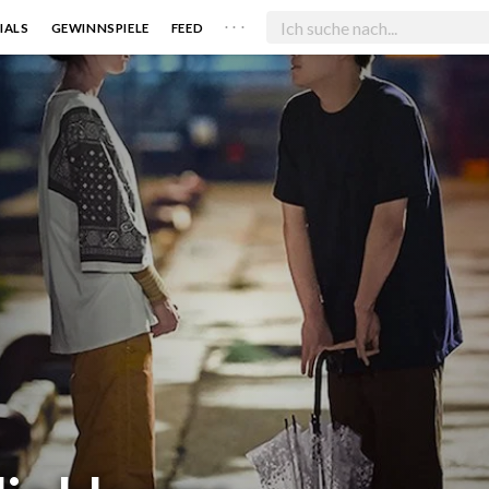
. . .
IALS
GEWINNSPIELE
FEED