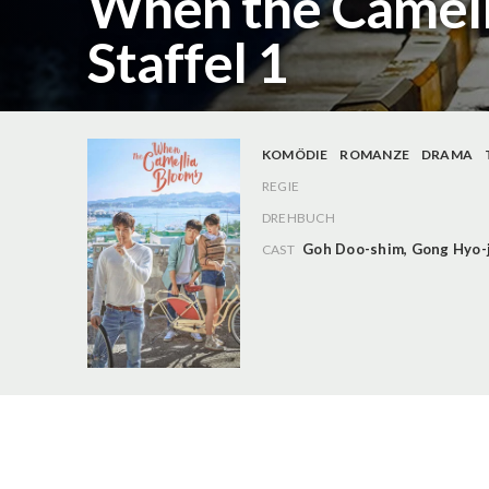
When the Camell
Staffel 1
KOMÖDIE
ROMANZE
DRAMA
REGIE
DREHBUCH
Goh Doo-shim
,
Gong Hyo-
CAST