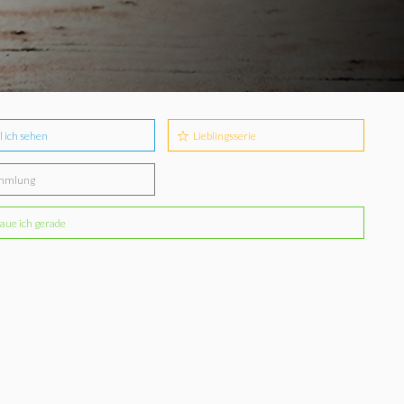
l ich sehen
Lieblingsserie
mmlung
aue ich gerade