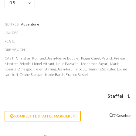
0.5
GENRES
Adventure
LÄNDER
REGIE
DREHBUCH
CAST
Christian Kohlund
,
Jean-Pierre Bouvier
,
Roger Carel
,
Patrick Préjean
,
Manfred Seipold
,
Lionel Vitrant
,
Nello Pazzafini
,
Mohamed Sayari
,
Maria
Rosaria Omaggio
,
Helen Stirling
,
Jean-Paul Tribout
,
Henning Schlüter
,
Louise
Lambert
,
Diane Stolojan
,
Isolde Barth
,
Franco Ressel
Staffel
1
0
/7 Gesehen
KOMPLETTE STAFFEL MARKIEREN